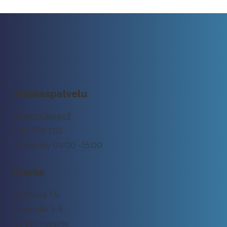
Asiakaspalvelu
tuki@rockway.fi
045 7731 1111
Arkisin klo 09:00 -15:00
Osoite
Rockway Oy
Lemuntie 3-5
00510 Helsinki