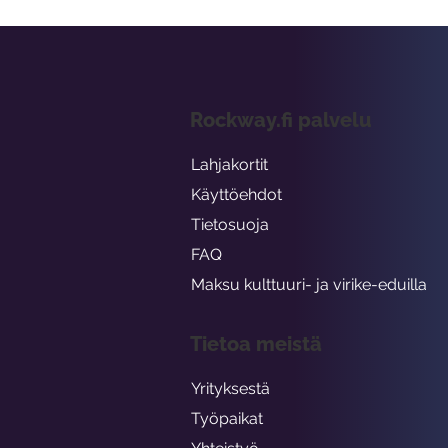
Rockway.fi palvelu
Lahjakortit
Käyttöehdot
Tietosuoja
FAQ
Maksu kulttuuri- ja virike-eduilla
Tietoa meistä
Yrityksestä
Työpaikat