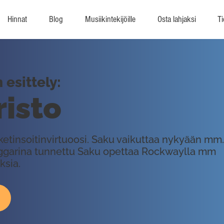
Hinnat
Blog
Musiikintekijöille
Osta lahjaksi
Ti
esittely:
isto
etinsoitinvirtuoosi. Saku vaikuttaa nykyään mm.
ggarina tunnettu Saku opettaa Rockwaylla mm
ksia.