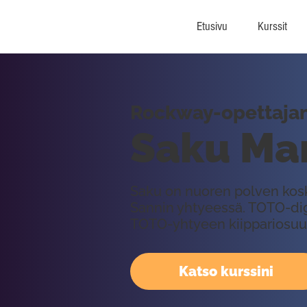
Etusivu
Kurssit
Rockway-opettajan 
Saku Mar
Saku on nuoren polven kosk
Sannin yhtyeessä. TOTO-di
TOTO-yhtyeen kiippariosuu
Katso kurssini