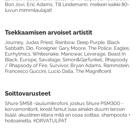
Bon Jovi, Eric Adams, Till Lindemann, melkein kaikki 80-
luvun mimmilaulajat!
Tsekkaamisen arvoiset artistit
Journey, Judas Priest, Rainbow, Deep Purple, Black
Sabbath, Dio, Foreigner, Gary Moore, The Police, Eagles,
Eurhytmics, Whitesnake, Manowar, Leverage, Beast In
Black, Europe, Savatage, Simon&Garfunkel;, Rhapsody
/ Rhapsody of Fire, Survivor, Bryan Adams, Rammstein,
Francesco Guccini, Lucio Dalla, The Magnificent
Soittovarusteet
Shure SM58 -laulumikrofoni, joskus Shure PSM300 -
korvamonitorit, kireät farkut (saa ainakin duurin terssin
lisää), akustinen kitara mitä en osaa soittaa, shampoota +
hoitoainetta, KORVATULPAT