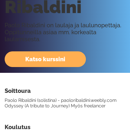
Ribaldini
Paolo Ribaldini on laulaja ja laulunopettaja.
Oppitunneilla asiaa mm. korkealta
laulamisesta.
Katso kurssini
Soittoura
Paolo Ribaldini (solistina) - paoloribaldini.weebly.com
Odyssey (A tribute to Journey) Myös freelancer
Koulutus