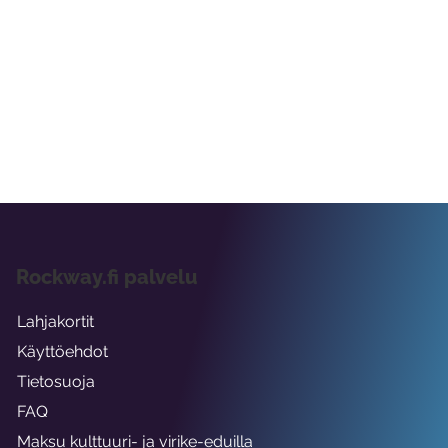
Rockway.fi palvelu
Lahjakortit
Käyttöehdot
Tietosuoja
FAQ
Maksu kulttuuri- ja virike-eduilla