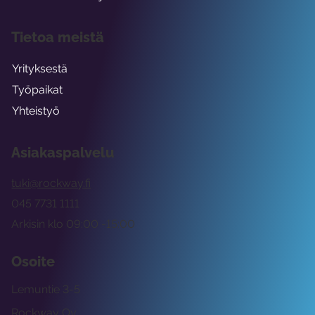
Tietoa meistä
Yrityksestä
Työpaikat
Yhteistyö
Asiakaspalvelu
tuki@rockway.fi
045 7731 1111
Arkisin klo 09:00 -15:00
Osoite
Lemuntie 3-5
Rockway Oy