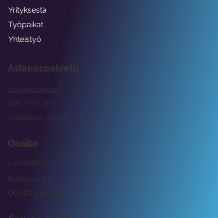
Yrityksestä
Työpaikat
Yhteistyö
Asiakaspalvelu
tuki@rockway.fi
045 7731 1111
Arkisin klo 09:00 -15:00
Osoite
Lemuntie 3-5
Rockway Oy
00510 Helsinki