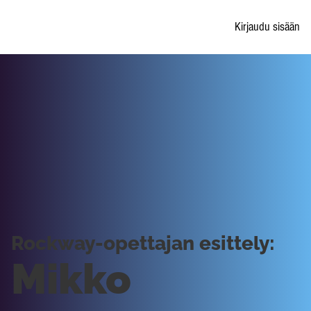
Kirjaudu sisään
Rockway-opettajan esittely:
Mikko