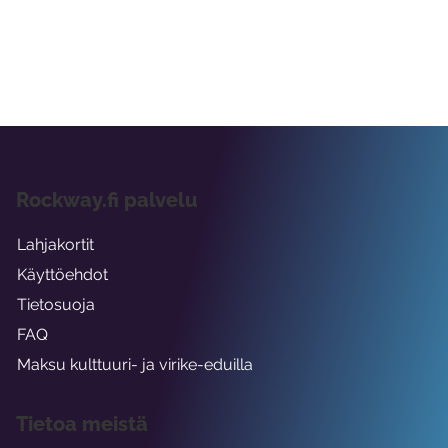
Rockway.fi palvelu
Lahjakortit
Käyttöehdot
Tietosuoja
FAQ
Maksu kulttuuri- ja virike-eduilla
Tietoa meistä