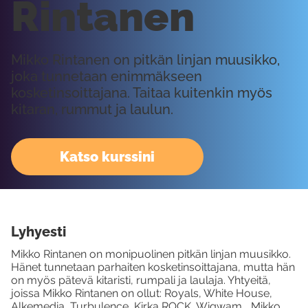
Rintanen
Mikko Rintanen on pitkän linjan muusikko,
joka tunnetaan enimmäkseen
kosketinsoittajana. Taitaa kuitenkin myös
kitaran, rummut ja laulun.
Katso kurssini
Lyhyesti
Mikko Rintanen on monipuolinen pitkän linjan muusikko.
Hänet tunnetaan parhaiten kosketinsoittajana, mutta hän
on myös pätevä kitaristi, rumpali ja laulaja. Yhtyeitä,
joissa Mikko Rintanen on ollut: Royals, White House,
Alkemedia, Turbulence, Kirka ROCK, Wigwam... Mikko