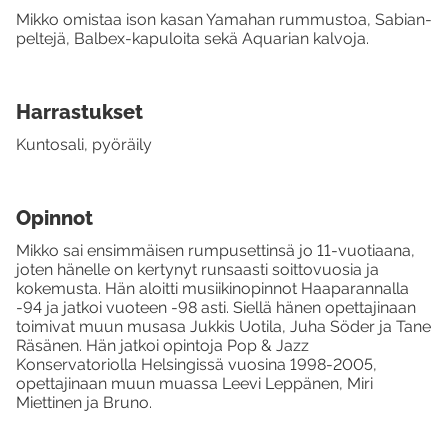
Mikko omistaa ison kasan Yamahan rummustoa, Sabian-
peltejä, Balbex-kapuloita sekä Aquarian kalvoja.
Harrastukset
Kuntosali, pyöräily
Opinnot
Mikko sai ensimmäisen rumpusettinsä jo 11-vuotiaana,
joten hänelle on kertynyt runsaasti soittovuosia ja
kokemusta. Hän aloitti musiikinopinnot Haaparannalla
-94 ja jatkoi vuoteen -98 asti. Siellä hänen opettajinaan
toimivat muun musasa Jukkis Uotila, Juha Söder ja Tane
Räsänen. Hän jatkoi opintoja Pop & Jazz
Konservatoriolla Helsingissä vuosina 1998-2005,
opettajinaan muun muassa Leevi Leppänen, Miri
Miettinen ja Bruno.