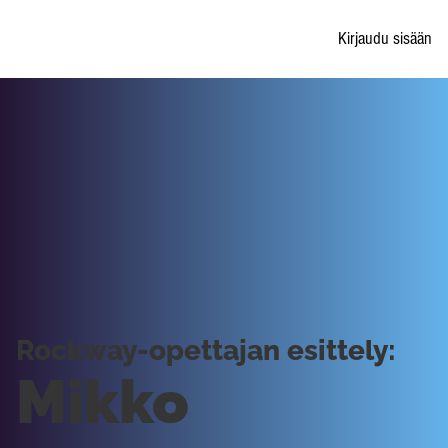
Kirjaudu sisään
Rockway-opettajan esittely:
Mikko