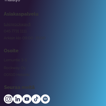
Asiakaspalvelu
tuki@rockway.fi
045 7731 1111
Arkisin klo 09:00 -15:00
Osoite
Lemuntie 3-5
Rockway Oy
00510 Helsinki
Seuraa meitä