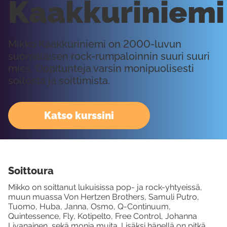
Kaakkuriniemi
Mikko Kaakkuriniemi on 2000-luvun
suomalaisen rock-rumpaloinnin suuri suuri
mies. Oppitunteja varsin monipuolisesti
soitosta ja soittimista.
Katso kurssini
Soittoura
Mikko on soittanut lukuisissa pop- ja rock-yhtyeissä,
muun muassa Von Hertzen Brothers, Samuli Putro,
Tuomo, Huba, Janna, Osmo, Q-Continuum,
Quintessence, Fly, Kotipelto, Free Control, Johanna
Livanainen, sekä monia muita. Lisäksi hänellä on pitkä