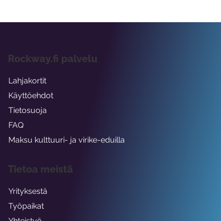
Rockway.fi palvelu
Lahjakortit
Käyttöehdot
Tietosuoja
FAQ
Maksu kulttuuri- ja virike-eduilla
Tietoa meistä
Yrityksestä
Työpaikat
Yhteistyö