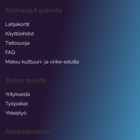
Rockway.fi palvelu
Lahjakortit
Käyttöehdot
Tietosuoja
FAQ
Maksu kulttuuri- ja virike-eduilla
Tietoa meistä
Yrityksestä
Työpaikat
Yhteistyö
Asiakaspalvelu