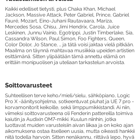
Kaikki edelliset tietysti, plus Chaka Khan, Michael
Jackson, Massive Attack, Peter Gabriel, Prince, Gabriel
Fauré, Mozart, Eino-Juhani Rautavaara, Mariza,
Mercedes Sosa, Chisu, Jimi Hendrix, Carola, Juice
Leskinen, Junnu Vainio, Egotrippi, Justin Timberlake, Sia,
Cassandra Wilson, Paul Simon, Foo Fighters, Queen,
Color Dolor, Jo Stance, … ja tätä voisi jaktaa vielä pitkään.
Maailma on täynnä mahtavaa musiikkia upeiden artistien
esittämänä. Sitten ylipäätään tämä annettu elämä on
erittäin monipuolisen ja uteliaan tarkastelun arvoista.
Soittovarusteet
Suhteellisen terve keho/mieli/sielu, sähköpiano, Logic
Pro X -äänitysohjelma, sotkeentuvat piuhat ja UE 7 pro -
korvamonitorit keikoille, sekä limppumikkistandi. Ai niin,
viimeksi soittovarusteena oli Fenderin pattereilla toimiva
kaiutin ja Audixin OM7-mikki. Kuulun niinhin, jotka
luottavat muiden varusteisiin aivan liikaa ja on koko ajan
aikomuksena ostaa itselleen uusia, mutta oikeasti hankkii
niitä todella harvoin. Sitten nenäkannu, riittävä lepo, hyvä