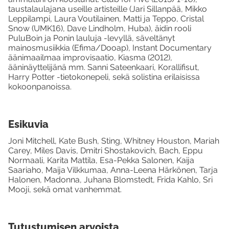
taustalaulajana useille artisteille (Jari Sillanpää, Mikko
Leppilampi, Laura Voutilainen, Matti ja Teppo, Cristal
Snow (UMK16), Dave Lindholm, Huba), äidin rooli
PuluBoin ja Ponin lauluja -levyllä, säveltänyt
mainosmusiikkia (Efima/Dooap), Instant Documentary
äänimaailmaa improvisaatio, Kiasma (2012),
ääninäyttelijänä mm. Sanni Sateenkaari, Korallifisut,
Harry Potter -tietokonepeli, sekä solistina erilaisissa
kokoonpanoissa.
Esikuvia
Joni Mitchell, Kate Bush, Sting, Whitney Houston, Mariah
Carey, Miles Davis, Dmitri Shostakovich, Bach, Eppu
Normaali, Karita Mattila, Esa-Pekka Salonen, Kaija
Saariaho, Maija Vilkkumaa, Anna-Leena Härkönen, Tarja
Halonen, Madonna, Juhana Blomstedt, Frida Kahlo, Sri
Mooji, sekä omat vanhemmat.
Tutustumisen arvoista