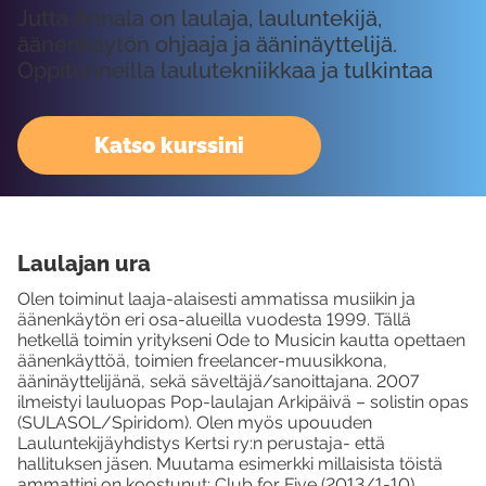
Jutta Annala on laulaja, lauluntekijä,
äänenkäytön ohjaaja ja ääninäyttelijä.
Oppitunneilla laulutekniikkaa ja tulkintaa
Katso kurssini
Laulajan ura
Olen toiminut laaja-alaisesti ammatissa musiikin ja
äänenkäytön eri osa-alueilla vuodesta 1999. Tällä
hetkellä toimin yritykseni Ode to Musicin kautta opettaen
äänenkäyttöä, toimien freelancer-muusikkona,
ääninäyttelijänä, sekä säveltäjä/sanoittajana. 2007
ilmeistyi lauluopas Pop-laulajan Arkipäivä – solistin opas
(SULASOL/Spiridom). Olen myös upouuden
Lauluntekijäyhdistys Kertsi ry:n perustaja- että
hallituksen jäsen. Muutama esimerkki millaisista töistä
ammattini on koostunut: Club for Five (2013/1-10),