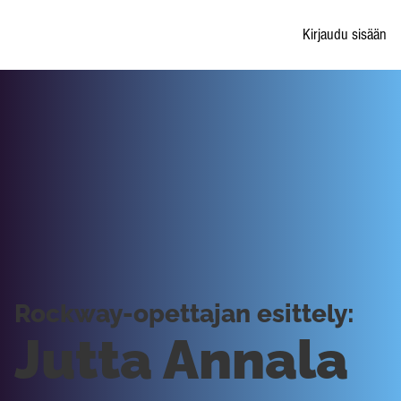
Kirjaudu sisään
Rockway-opettajan esittely:
Jutta Annala