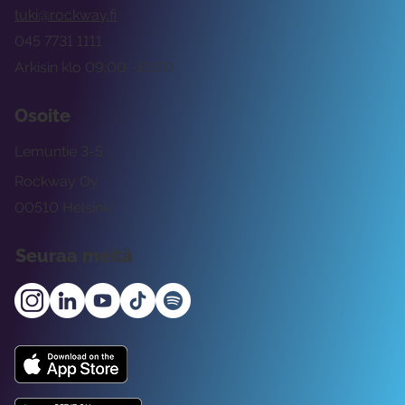
tuki@rockway.fi
045 7731 1111
Arkisin klo 09:00 -15:00
Osoite
Lemuntie 3-5
Rockway Oy
00510 Helsinki
Seuraa meitä