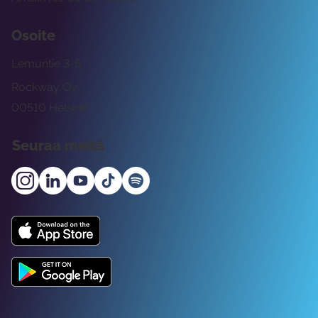
Osoite
Lemuntie 3-5
Rockway Oy
00510 Helsinki
Seuraa meitä