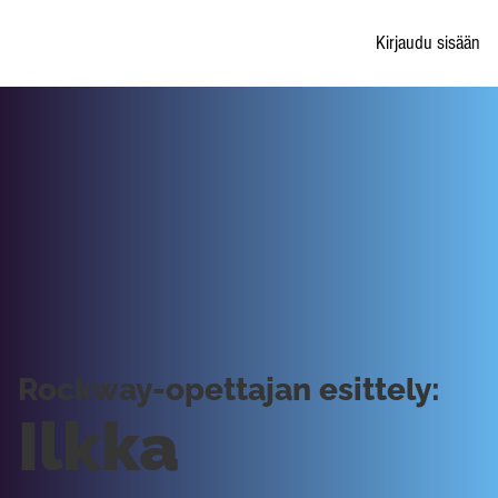
Kirjaudu sisään
Rockway-opettajan esittely:
Ilkka