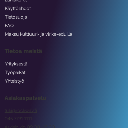
Käyttöehdot
Tietosuoja
FAQ
Maksu kulttuuri- ja virike-eduilla
Tietoa meistä
Yrityksestä
Työpaikat
Yhteistyö
Asiakaspalvelu
tuki@rockway.fi
045 7731 1111
Arkisin klo 09:00 -15:00