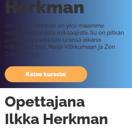
Herkman
Ilkka "Ilu" Herkman on yksi maamme
ansioituneimmista miksaajista. Ilu on pitkän
ja menestyksekkään uransa aikana
miksannut mm. Maija Vilkkumaan ja Zen
Cafén levyjä.
Katso kurssini
Opettajana
Ilkka Herkman