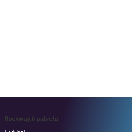
Rockway.fi palvelu
Lahjakortit