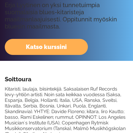
Erja Lyytinen on yksi tunnetuimpia
suomalaisia blues-kitaristeja
maailmanlaajuisesti. Oppitunnit myöskin
bluesin maailmasta.
Katso kurssini
Soittoura
Kitaristi, laulaja, biisintekijä. Saksalaisen Ruf Records
levy-yhtiön artisti. Noin sata keikkaa vuodessa (Saksa,
Espanja, Belgia, Hollanti, Italia, USA, Ranska, Sveitsi,
Itävalta, Serbia, Bosnia, Unkari, Puola, Englanti,
Skandinavia). YHTYE: Davide Floreno; kitara, Iiro Kautto;
basso, Rami Eskelinen; rummut. OPINNOT: Los Angeles
Musician´s Institute (USA), Copenhagen Rytmisk
Musikkonservatorium (Tanska), Malmö Musikhögskolan