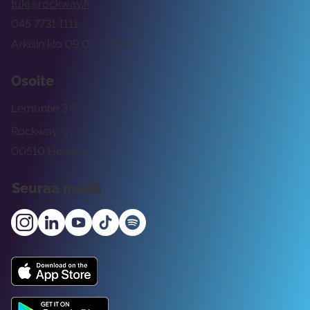
tuki@rockway.fi
045 7731 1111
Arkisin klo 09:00 -15:00
Osoite
Lemuntie 3-5
Rockway Oy
00510 Helsinki
Seuraa meitä