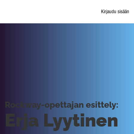
Kirjaudu sisään
Rockway-opettajan esittely:
Erja Lyytinen