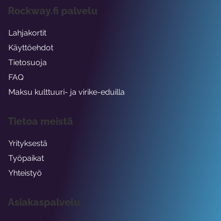
Rockway.fi palvelu
Lahjakortit
Käyttöehdot
Tietosuoja
FAQ
Maksu kulttuuri- ja virike-eduilla
Tietoa meistä
Yrityksestä
Työpaikat
Yhteistyö
Asiakaspalvelu