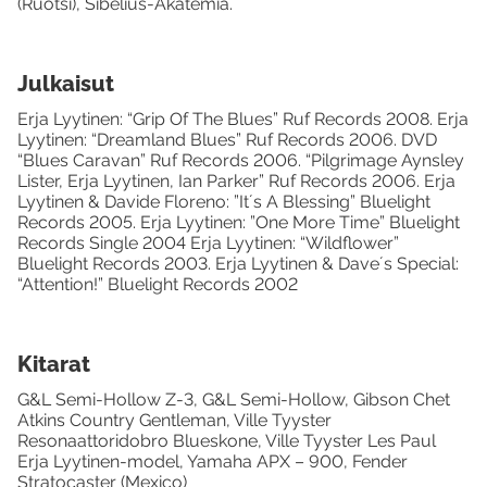
(Ruotsi), Sibelius-Akatemia.
Julkaisut
Erja Lyytinen: “Grip Of The Blues” Ruf Records 2008. Erja
Lyytinen: “Dreamland Blues” Ruf Records 2006. DVD
“Blues Caravan” Ruf Records 2006. “Pilgrimage Aynsley
Lister, Erja Lyytinen, Ian Parker” Ruf Records 2006. Erja
Lyytinen & Davide Floreno: ”It´s A Blessing” Bluelight
Records 2005. Erja Lyytinen: ”One More Time” Bluelight
Records Single 2004 Erja Lyytinen: “Wildflower”
Bluelight Records 2003. Erja Lyytinen & Dave´s Special:
“Attention!” Bluelight Records 2002
Kitarat
G&L Semi-Hollow Z-3, G&L Semi-Hollow, Gibson Chet
Atkins Country Gentleman, Ville Tyyster
Resonaattoridobro Blueskone, Ville Tyyster Les Paul
Erja Lyytinen-model, Yamaha APX – 900, Fender
Stratocaster (Mexico)