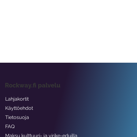
Rockway.fi palvelu
Lahjakortit
Käyttöehdot
Tietosuoja
FAQ
Maksu kulttuuri- ja virike-eduilla