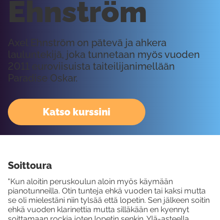
Ehnström
Axel Ehnström on pätevä ja ahkera
lauluntekijä, joka tunnetaan myös vuoden
2011 euroviisuista taiteilijanimellään
Paradise Oskar.
Katso kurssini
Soittoura
"Kun aloitin peruskoulun aloin myös käymään
pianotunneilla. Otin tunteja ehkä vuoden tai kaksi mutta
se oli mielestäni niin tylsää että lopetin. Sen jälkeen soitin
ehkä vuoden klarinettia mutta silläkään en kyennyt
soittamaan rockia joten lopetin senkin. Ylä-asteella