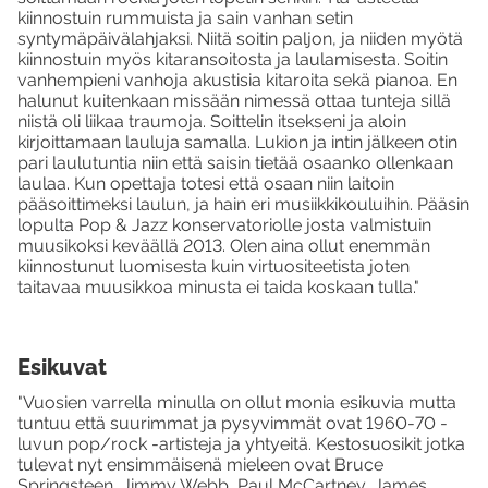
kiinnostuin rummuista ja sain vanhan setin
syntymäpäivälahjaksi. Niitä soitin paljon, ja niiden myötä
kiinnostuin myös kitaransoitosta ja laulamisesta. Soitin
vanhempieni vanhoja akustisia kitaroita sekä pianoa. En
halunut kuitenkaan missään nimessä ottaa tunteja sillä
niistä oli liikaa traumoja. Soittelin itsekseni ja aloin
kirjoittamaan lauluja samalla. Lukion ja intin jälkeen otin
pari laulutuntia niin että saisin tietää osaanko ollenkaan
laulaa. Kun opettaja totesi että osaan niin laitoin
pääsoittimeksi laulun, ja hain eri musiikkikouluihin. Pääsin
lopulta Pop & Jazz konservatoriolle josta valmistuin
muusikoksi keväällä 2013. Olen aina ollut enemmän
kiinnostunut luomisesta kuin virtuositeetista joten
taitavaa muusikkoa minusta ei taida koskaan tulla."
Esikuvat
"Vuosien varrella minulla on ollut monia esikuvia mutta
tuntuu että suurimmat ja pysyvimmät ovat 1960-70 -
luvun pop/rock -artisteja ja yhtyeitä. Kestosuosikit jotka
tulevat nyt ensimmäisenä mieleen ovat Bruce
Springsteen, Jimmy Webb, Paul McCartney, James