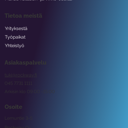
Tietoa meistä
Yrityksestä
Työpaikat
Yhteistyö
Asiakaspalvelu
tuki@rockway.fi
045 7731 1111
Arkisin klo 09:00 -15:00
Osoite
Lemuntie 3-5
Rockway Oy