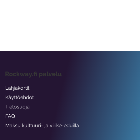
Rockway.fi palvelu
Lahjakortit
Käyttöehdot
Tietosuoja
FAQ
Maksu kulttuuri- ja virike-eduilla