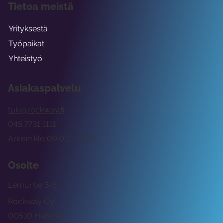
Tietoa meistä
Yrityksestä
Työpaikat
Yhteistyö
Asiakaspalvelu
tuki@rockway.fi
045 7731 1111
Arkisin klo 09:00 -15:00
Osoite
Lemuntie 3-5
Rockway Oy
00510 Helsinki