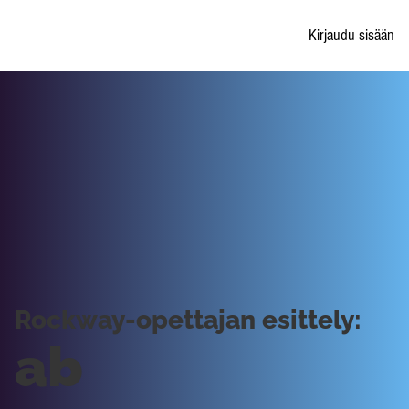
Kirjaudu sisään
Rockway-opettajan esittely:
ab