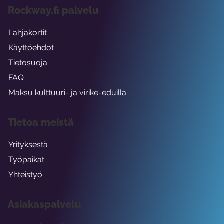
Rockway.fi palvelu
Lahjakortit
Käyttöehdot
Tietosuoja
FAQ
Maksu kulttuuri- ja virike-eduilla
Tietoa meistä
Yrityksestä
Työpaikat
Yhteistyö
Asiakaspalvelu