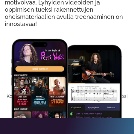
motivoivaa. Lyhyiden videoiden ja
oppimisen tueksi rakennettujen
oheismateriaalien avulla treenaaminen on
innostavaa!
Kokeile Ilmaiseksi
Kokeilemalla ilmaiseksi saat koko sisältömme käyttöösi
viikon ajaksi.