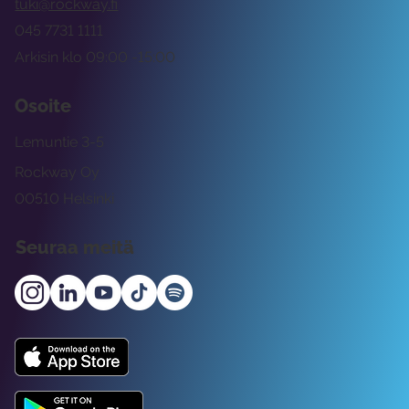
tuki@rockway.fi
045 7731 1111
Arkisin klo 09:00 -15:00
Osoite
Lemuntie 3-5
Rockway Oy
00510 Helsinki
Seuraa meitä