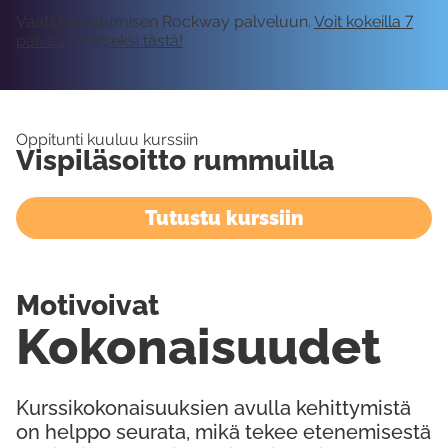
Vaatii kirjautumisen Rockway palveluun.
Voit kokeilla 7
päivää ilmaiseksi tästä!
Oppitunti kuuluu kurssiin
Vispiläsoitto rummuilla
Tutustu kurssiin
Motivoivat
Kokonaisuudet
Kurssikokonaisuuksien avulla kehittymistä
on helppo seurata, mikä tekee etenemisestä