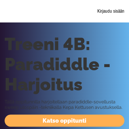
Kirjaudu sisään
Treeni 4B:
Paradiddle -
Harjoitus
Tällä oppitunnilla harjoitellaan paradiddle-sovellusta
sweep ulospäin -tekniikalla Kepa Kettusen avustuksella.
Katso oppitunti