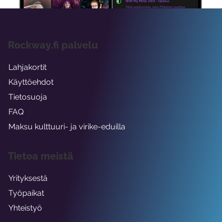
Rockway.fi palvelu
Lahjakortit
Käyttöehdot
Tietosuoja
FAQ
Maksu kulttuuri- ja virike-eduilla
Tietoa meistä
Yrityksestä
Työpaikat
Yhteistyö