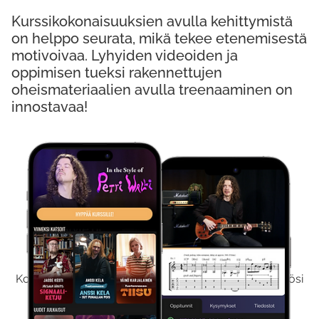
Kurssikokonaisuuksien avulla kehittymistä
on helppo seurata, mikä tekee etenemisestä
motivoivaa. Lyhyiden videoiden ja
oppimisen tueksi rakennettujen
oheismateriaalien avulla treenaaminen on
innostavaa!
Kokeile Ilmaiseksi
Kokeilemalla ilmaiseksi saat koko sisältömme käyttöösi
viikon ajaksi.