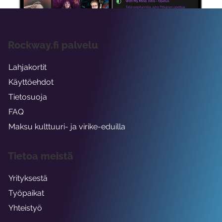
Rockway.fi palvelu
Lahjakortit
Käyttöehdot
Tietosuoja
FAQ
Maksu kulttuuri- ja virike-eduilla
Tietoa meistä
Yrityksestä
Työpaikat
Yhteistyö