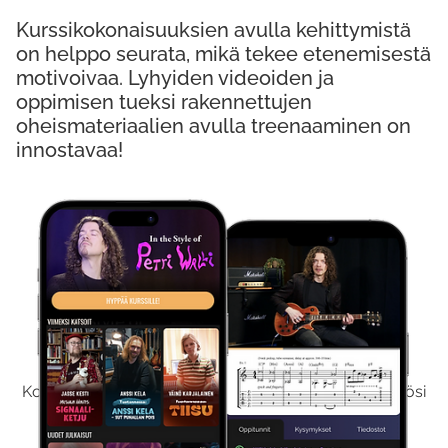
Kurssikokonaisuuksien avulla kehittymistä
on helppo seurata, mikä tekee etenemisestä
motivoivaa. Lyhyiden videoiden ja
oppimisen tueksi rakennettujen
oheismateriaalien avulla treenaaminen on
innostavaa!
Kokeile Ilmaiseksi
Kokeilemalla ilmaiseksi saat koko sisältömme käyttöösi
viikon ajaksi.