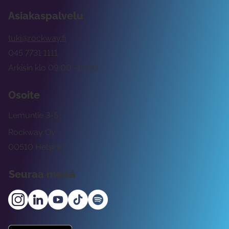
Asiakaspalvelu
tuki@rockway.fi
045 7731 1111
Arkisin klo 09:00 -15:00
Osoite
Lemuntie 3-5
Rockway Oy
00510 Helsinki
Seuraa meitä