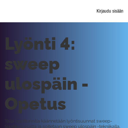
Kirjaudu sisään
Lyönti 4:
sweep
ulospäin -
Opetus
Tällä oppitunnilla käännetään lyöntisuunnat sweep-
tekniikan osalta ja soitetaan sweep ulospäin -tekniikalla.