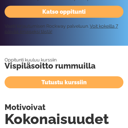
Katso oppitunti
Vaatii kirjautumisen Rockway palveluun.
Voit kokeilla 7
päivää ilmaiseksi tästä!
Oppitunti kuuluu kurssiin
Vispiläsoitto rummuilla
Tutustu kurssiin
Motivoivat
Kokonaisuudet