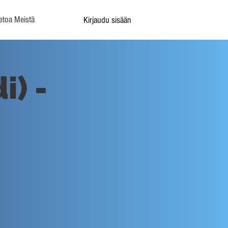
etoa Meistä
Kirjaudu sisään
i) -