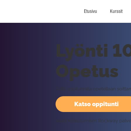
Etusivu
Kurssit
Lyönti 10
Opetus
Tällä oppitunnilla opetellaan soittama
Katso oppitunti
Vaatii kirjautumisen Rockway palv