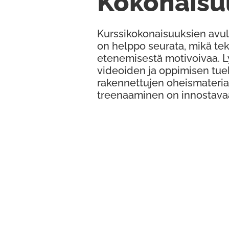
Kokonaisu
Kurssikokonaisuuksien avul
on helppo seurata, mikä te
etenemisestä motivoivaa. 
videoiden ja oppimisen tue
rakennettujen oheismateria
treenaaminen on innostava