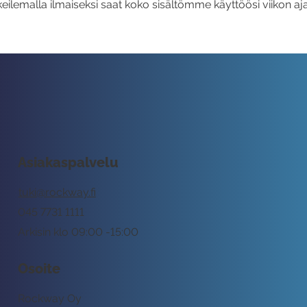
eilemalla ilmaiseksi saat koko sisältömme käyttöösi viikon aja
Asiakaspalvelu
tuki@rockway.fi
045 7731 1111
Arkisin klo 09:00 -15:00
Osoite
Rockway Oy