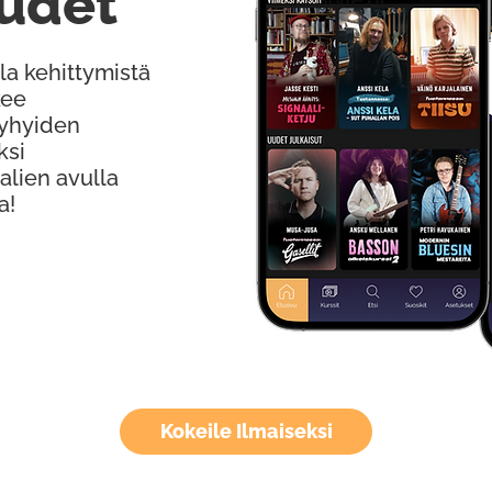
udet
la kehittymistä
kee
Lyhyiden
ksi
alien avulla
a!
Kokeile Ilmaiseksi