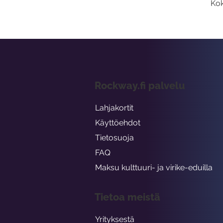
Kok
Rockway.fi palvelu
Lahjakortit
Käyttöehdot
Tietosuoja
FAQ
Maksu kulttuuri- ja virike-eduilla
Tietoa meistä
Yrityksestä