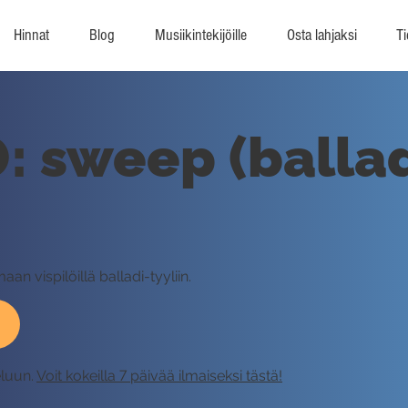
Hinnat
Blog
Musiikintekijöille
Osta lahjaksi
Ti
: sweep (ballad
an vispilöillä balladi-tyyliin.
eluun.
Voit kokeilla 7 päivää ilmaiseksi tästä!