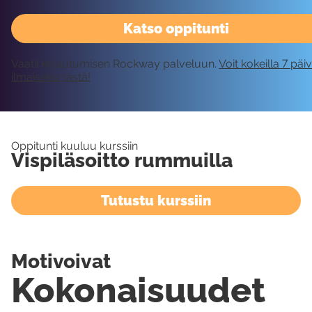
Katso oppitunti
Vaatii kirjautumisen Rockway palveluun.
Voit kokeilla 7 päi
ilmaiseksi tästä!
Oppitunti kuuluu kurssiin
Vispiläsoitto rummuilla
Tutustu kurssiin
Motivoivat
Kokonaisuudet