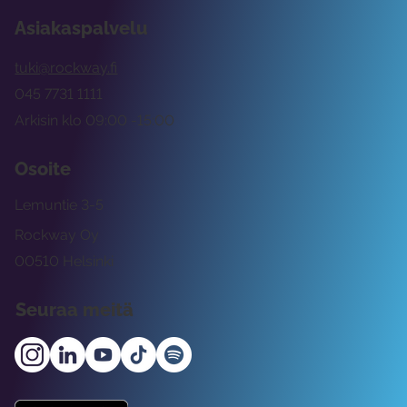
Asiakaspalvelu
tuki@rockway.fi
045 7731 1111
Arkisin klo 09:00 -15:00
Osoite
Lemuntie 3-5
Rockway Oy
00510 Helsinki
Seuraa meitä