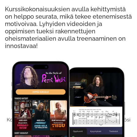
Kurssikokonaisuuksien avulla kehittymistä
on helppo seurata, mikä tekee etenemisestä
motivoivaa. Lyhyiden videoiden ja
oppimisen tueksi rakennettujen
oheismateriaalien avulla treenaaminen on
innostavaa!
Kokeile Ilmaiseksi
Kokeilemalla ilmaiseksi saat koko sisältömme käyttöösi
viikon ajaksi.