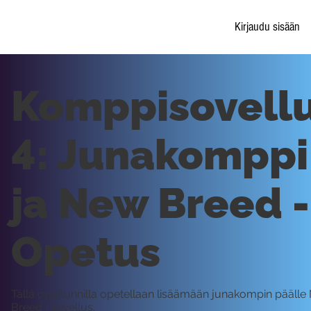
Kirjaudu sisään
Komppisovell
4: Junakomppi
ja New Breed -
Opetus
Tällä oppitunnilla opetellaan lisäämään junakompin pääll
Breed -sovellus.