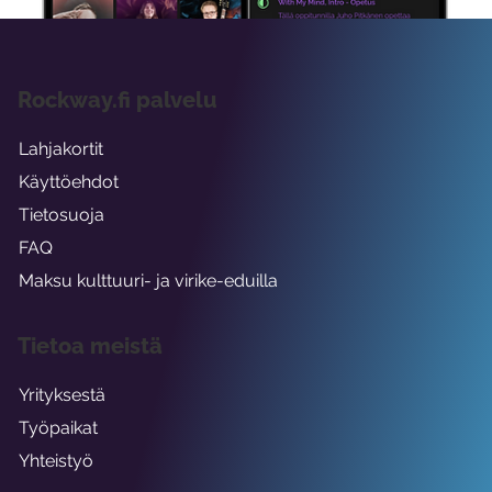
Rockway.fi palvelu
Lahjakortit
Käyttöehdot
Tietosuoja
FAQ
Maksu kulttuuri- ja virike-eduilla
Tietoa meistä
Yrityksestä
Työpaikat
Yhteistyö