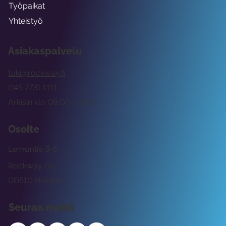
Työpaikat
Yhteistyö
Asiakaspalvelu
tuki@rockway.fi
045 7731 1111
Arkisin klo 09:00 -15:00
Osoite
Lemuntie 3-5
Rockway Oy
00510 Helsinki
Seuraa meitä