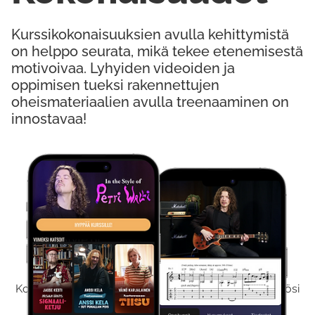
Kurssikokonaisuuksien avulla kehittymistä
on helppo seurata, mikä tekee etenemisestä
motivoivaa. Lyhyiden videoiden ja
oppimisen tueksi rakennettujen
oheismateriaalien avulla treenaaminen on
innostavaa!
Kokeile Ilmaiseksi
Kokeilemalla ilmaiseksi saat koko sisältömme käyttöösi
viikon ajaksi.