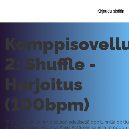
Kirjaudu sisään
Komppisovell
2: Shuffle -
Harjoitus
(100bpm)
Tällä oppitunnilla harjoitellaan edellisellä oppitunnilla opitt
shuffle-komppia yhdessä Kepa Kettusen kanssa tempoon