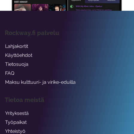
Rockway.fi palvelu
Lahjakortit
Käyttöehdot
Tietosuoja
FAQ
Maksu kulttuuri- ja virike-eduilla
Tietoa meistä
Yrityksestä
Työpaikat
Yhteistyö