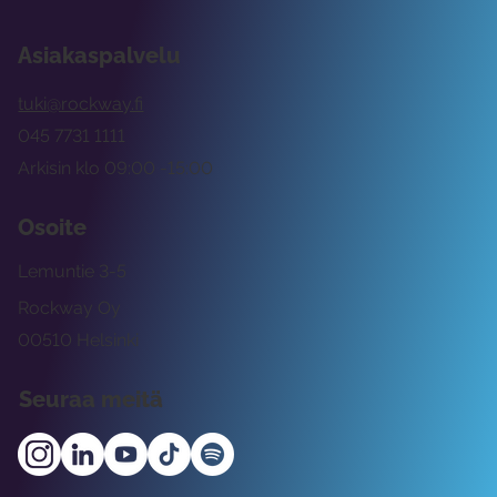
Asiakaspalvelu
tuki@rockway.fi
045 7731 1111
Arkisin klo 09:00 -15:00
Osoite
Lemuntie 3-5
Rockway Oy
00510 Helsinki
Seuraa meitä