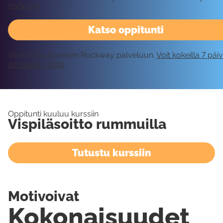
100bpm.
Katso oppitunti
Vaatii kirjautumisen Rockway palveluun.
Voit kokeilla 7 päi
ilmaiseksi tästä!
Oppitunti kuuluu kurssiin
Vispiläsoitto rummuilla
Tutustu kurssiin
Motivoivat
Kokonaisuudet