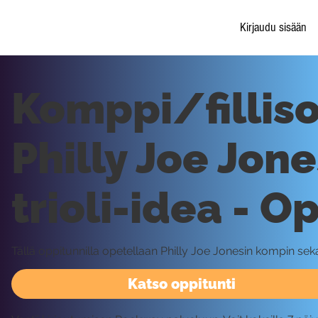
Kirjaudu sisään
Komppi/filliso
Philly Joe Jone
trioli-idea - O
Tällä oppitunnilla opetellaan Philly Joe Jonesin kompin sekaa
Katso oppitunti