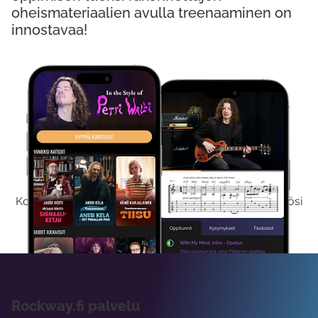
oheismateriaalien avulla treenaaminen on
innostavaa!
Kokeile Ilmaiseksi
Kokeilemalla ilmaiseksi saat koko sisältömme käyttöösi
viikon ajaksi.
Rockway.fi palvelu