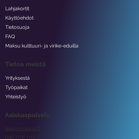
Lahjakortit
Käyttöehdot
Tietosuoja
FAQ
Maksu kulttuuri- ja virike-eduilla
Tietoa meistä
Yrityksestä
Työpaikat
Yhteistyö
Asiakaspalvelu
tuki@rockway.fi
045 7731 1111