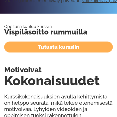
Vaatii kirjautumisen Rockway palveluun.
Voit kokeilla 7 päi
Oppitunti kuuluu kurssiin
Vispiläsoitto rummuilla
Tutustu kurssiin
Motivoivat
Kokonaisuudet
Kurssikokonaisuuksien avulla kehittymistä
on helppo seurata, mikä tekee etenemisestä
motivoivaa. Lyhyiden videoiden ja
oppimisen tueksi rakennettujen