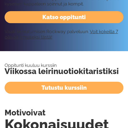
kyseisen kappaleen soinnut ja kompit.
Katso oppitunti
Vaatii kirjautumisen Rockway palveluun.
Voit kokeilla 7
päivää ilmaiseksi tästä!
Oppitunti kuuluu kurssiin
Viikossa leirinuotiokitaristiksi
Tutustu kurssiin
Motivoivat
Kokonaisuudet