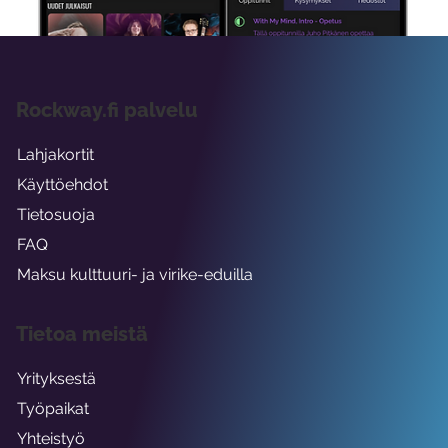
Rockway.fi palvelu
Lahjakortit
Käyttöehdot
Tietosuoja
FAQ
Maksu kulttuuri- ja virike-eduilla
Tietoa meistä
Yrityksestä
Työpaikat
Yhteistyö