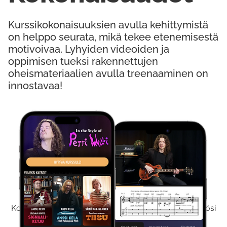
Kurssikokonaisuuksien avulla kehittymistä
on helppo seurata, mikä tekee etenemisestä
motivoivaa. Lyhyiden videoiden ja
oppimisen tueksi rakennettujen
oheismateriaalien avulla treenaaminen on
innostavaa!
Kokeile Ilmaiseksi
Kokeilemalla ilmaiseksi saat koko sisältömme käyttöösi
viikon ajaksi.