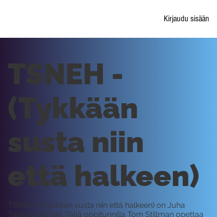
Kirjaudu sisään
TSNEH -
(Tykkään
susta niin
että halkeen)
TSNEH - (Tykkään susta niin että halkeen) on Juha
Tapion kappale. Tällä oppitunnilla Tom Stillman opettaa