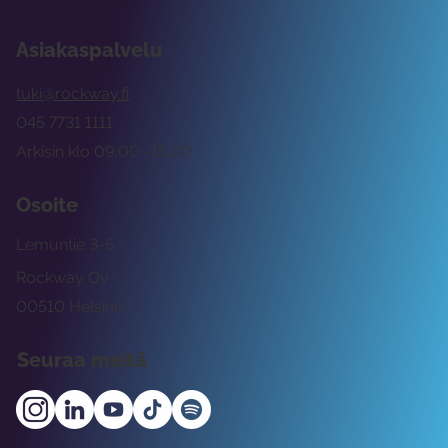
Asiakaspalvelu
tuki@rockway.fi
045 7731 1111
Arkisin klo 09:00 -15:00
Osoite
Lemuntie 3-5
Rockway Oy
00510 Helsinki
Seuraa meitä