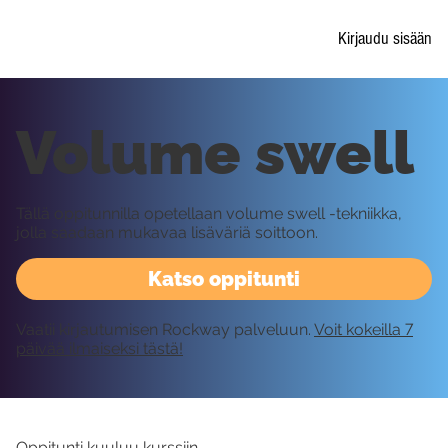
Kirjaudu sisään
Volume swell
Tällä oppitunnilla opetellaan volume swell -tekniikka,
jolla saadaan mukavaa lisäväriä soittoon.
Katso oppitunti
Vaatii kirjautumisen Rockway palveluun.
Voit kokeilla 7
päivää ilmaiseksi tästä!
Oppitunti kuuluu kurssiin