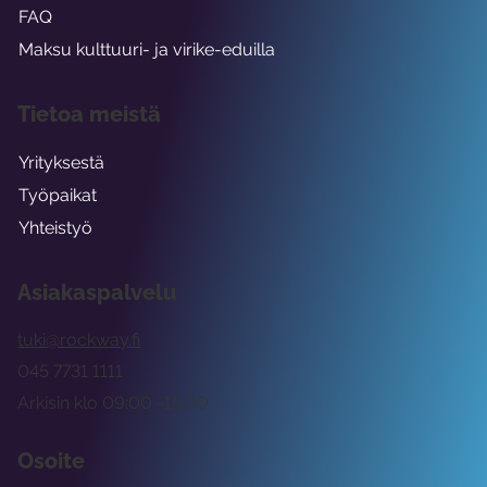
FAQ
Maksu kulttuuri- ja virike-eduilla
Tietoa meistä
Yrityksestä
Työpaikat
Yhteistyö
Asiakaspalvelu
tuki@rockway.fi
045 7731 1111
Arkisin klo 09:00 -15:00
Osoite