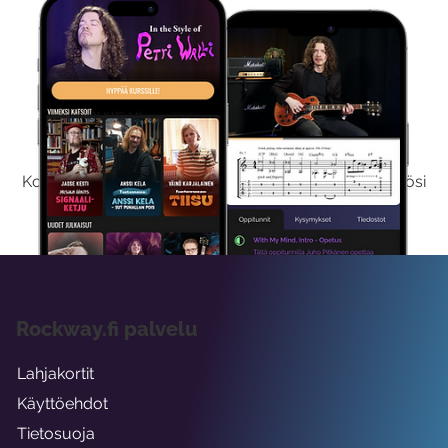
Kokeile Ilmaiseksi
Kokeilemalla ilmaiseksi saat koko sisältömme käyttöösi
viikon ajaksi.
Rockway.fi palvelu
Lahjakortit
Käyttöehdot
Tietosuoja