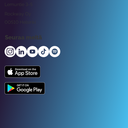
Lemuntie 3-5
Rockway Oy
00510 Helsinki
Seuraa meitä