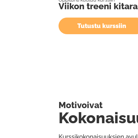
Viikon treeni kitara
Tutustu kurssiin
Motivoivat
Kokonaisu
Kurssikokonaisuuksien avul