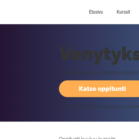
Etusivu
Kurssit
Venytyks
Tällä oppitunnilla opetellaan Santa
Katso oppitunti
Vaatii kirjautumisen Rockway palv
Oppitunti kuuluu kurssiin