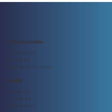
Asiakaspalvelu
tuki@rockway.fi
045 7731 1111
Arkisin klo 09:00 -15:00
Osoite
Rockway Oy
Lemuntie 3-5
00510 Helsinki