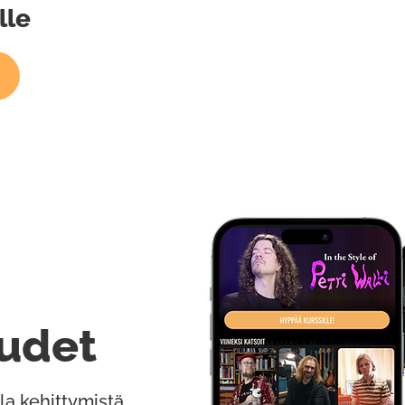
lle
udet
la kehittymistä