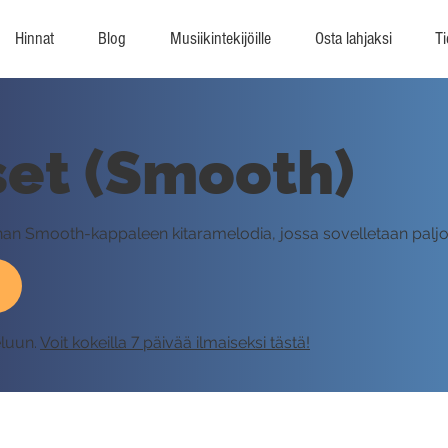
Hinnat
Blog
Musiikintekijöille
Osta lahjaksi
Ti
et (Smooth)
nan Smooth-kappaleen kitaramelodia, jossa sovelletaan paljon 
eluun.
Voit kokeilla 7 päivää ilmaiseksi tästä!