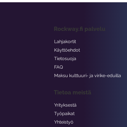
Rockway.fi palvelu
Lahjakortit
Käyttöehdot
Tietosuoja
FAQ
Maksu kulttuuri- ja virike-eduilla
Tietoa meistä
Yrityksestä
Työpaikat
Yhteistyö