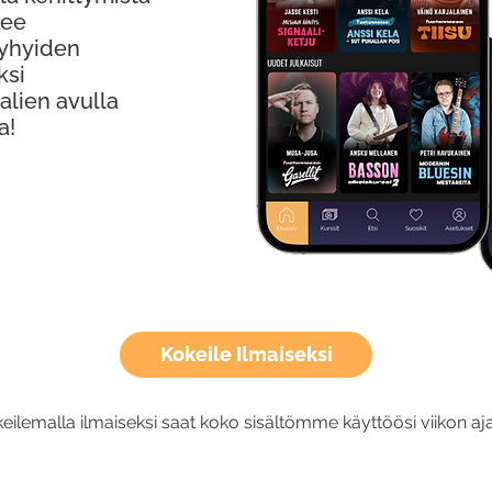
kee
Lyhyiden
ksi
alien avulla
a!
Kokeile Ilmaiseksi
eilemalla ilmaiseksi saat koko sisältömme käyttöösi viikon aja