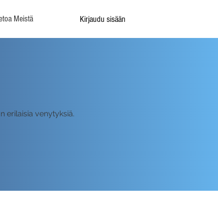
etoa Meistä
Kirjaudu sisään
erilaisia venytyksiä.