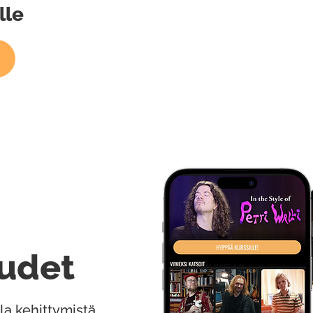
lle
udet
la kehittymistä