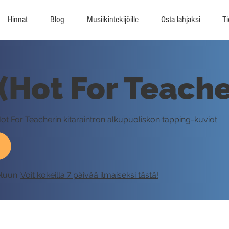
Hinnat
Blog
Musiikintekijöille
Osta lahjaksi
Ti
(Hot For Teacher
Hot For Teacherin kitaraintron alkupuoliskon tapping-kuviot.
eluun.
Voit kokeilla 7 päivää ilmaiseksi tästä!