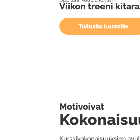
Viikon treeni kitara
Tutustu kurssiin
Motivoivat
Kokonaisu
Kurssikokonaisuuksien avul