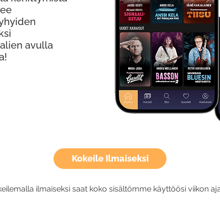
kee
Lyhyiden
ksi
alien avulla
a!
Kokeile Ilmaiseksi
eilemalla ilmaiseksi saat koko sisältömme käyttöösi viikon aja