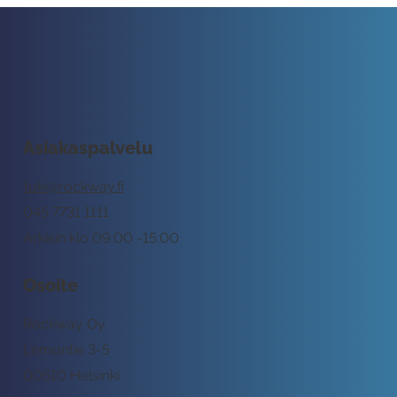
Asiakaspalvelu
tuki@rockway.fi
045 7731 1111
Arkisin klo 09:00 -15:00
Osoite
Rockway Oy
Lemuntie 3-5
00510 Helsinki