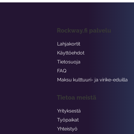
Rockway.fi palvelu
Lahjakortit
Käyttöehdot
Tietosuoja
FAQ
Maksu kulttuuri- ja virike-eduilla
Tietoa meistä
Yrityksestä
Työpaikat
Yhteistyö