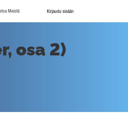
etoa Meistä
Kirjaudu sisään
, osa 2)