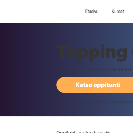
Etusivu
Kurssit
Tapping 
Tällä oppitunnilla otetaan haltuun 
Katso oppitunti
Vaatii kirjautumisen Rockway palv
Oppitunti kuuluu kurssiin