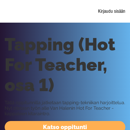
Kirjaudu sisään
Tapping (Hot
For Teacher,
osa 1)
Tällä oppitunnilla jatketaan tapping-tekniikan harjoittelua.
Nyt otetaan työn alle Van Halenin Hot For Teacher -
kappaleen kitaraintro.
Katso oppitunti