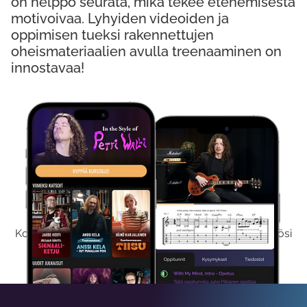
on helppo seurata, mikä tekee etenemisestä
motivoivaa. Lyhyiden videoiden ja
oppimisen tueksi rakennettujen
oheismateriaalien avulla treenaaminen on
innostavaa!
Kokeile Ilmaiseksi
Kokeilemalla ilmaiseksi saat koko sisältömme käyttöösi
viikon ajaksi.