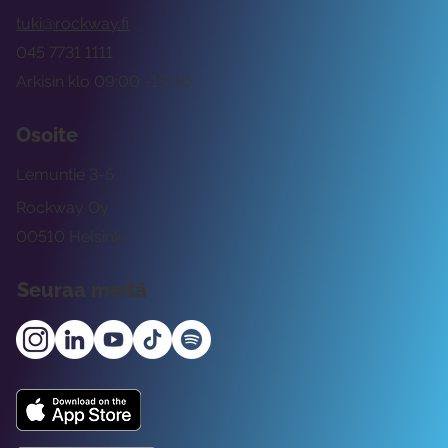
tuki@rockway.fi
045 7731 1111
Arkisin klo 09:00 -15:00
Osoite
Lemuntie 3-5
Rockway Oy
00510 Helsinki
Seuraa meitä