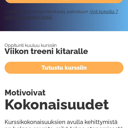
Vaatii kirjautumisen Rockway palveluun.
Voit kokeilla 7
päivää ilmaiseksi tästä!
Oppitunti kuuluu kurssiin
Viikon treeni kitaralle
Tutustu kurssiin
Motivoivat
Kokonaisuudet
Kurssikokonaisuuksien avulla kehittymistä