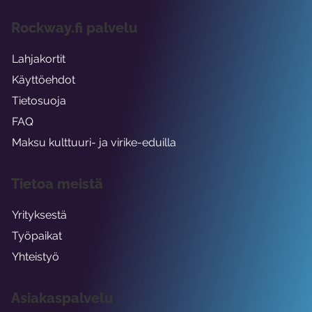
Rockway.fi palvelu
Lahjakortit
Käyttöehdot
Tietosuoja
FAQ
Maksu kulttuuri- ja virike-eduilla
Tietoa meistä
Yrityksestä
Työpaikat
Yhteistyö
Asiakaspalvelu