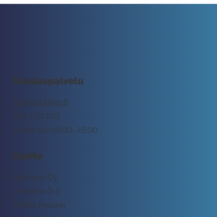
Asiakaspalvelu
tuki@rockway.fi
045 7731 1111
Arkisin klo 09:00 -15:00
Osoite
Rockway Oy
Lemuntie 3-5
00510 Helsinki