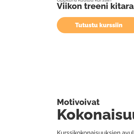
Viikon treeni kitara
Tutustu kurssiin
Motivoivat
Kokonaisu
Kurssikokonaisuuksien avul