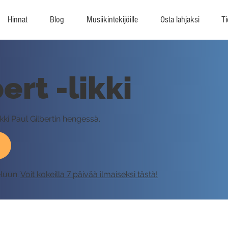
Hinnat
Blog
Musiikintekijöille
Osta lahjaksi
Ti
ert -likki
ikki Paul Gilbertin hengessä.
eluun.
Voit kokeilla 7 päivää ilmaiseksi tästä!