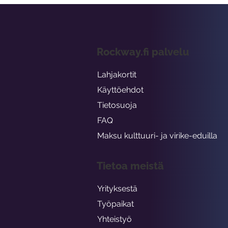
Rockway.fi palvelu
Lahjakortit
Käyttöehdot
Tietosuoja
FAQ
Maksu kulttuuri- ja virike-eduilla
Tietoa meistä
Yrityksestä
Työpaikat
Yhteistyö