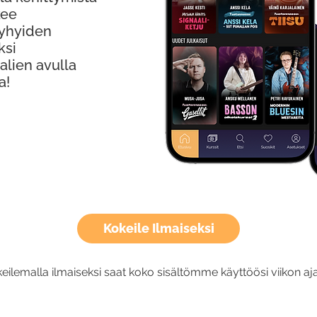
kee
Lyhyiden
ksi
alien avulla
a!
Kokeile Ilmaiseksi
eilemalla ilmaiseksi saat koko sisältömme käyttöösi viikon aja