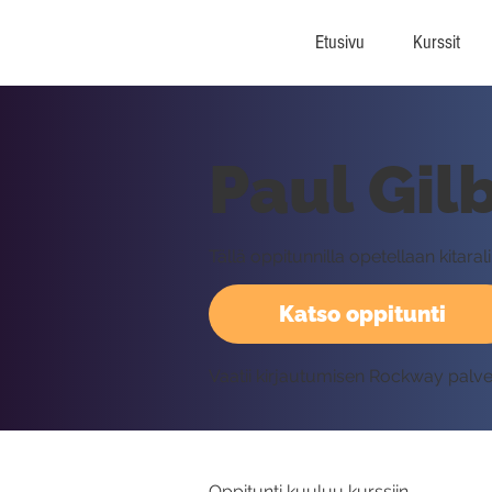
Etusivu
Kurssit
Paul Gilb
Tällä oppitunnilla opetellaan kitaral
Katso oppitunti
Vaatii kirjautumisen Rockway palv
Oppitunti kuuluu kurssiin