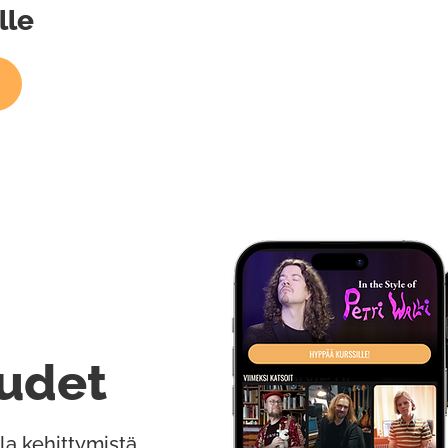
lle
udet
la kehittymistä