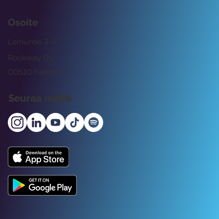
Osoite
Lemuntie 3-5
Rockway Oy
00510 Helsinki
Seuraa meitä