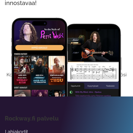
innostavaa!
Kokeile Ilmaiseksi
Kokeilemalla ilmaiseksi saat koko sisältömme käyttöösi
viikon ajaksi.
Rockway.fi palvelu
Lahjakortit