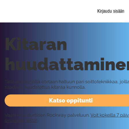
Kirjaudu sisään
Kitaran
huudattamine
Tällä oppitunnilla otetaan haltuun pari soittotekniikkaa, joill
saadaan huudatettua kitaraa kunnolla.
Katso oppitunti
Vaatii kirjautumisen Rockway palveluun.
Voit kokeilla 7 päi
ilmaiseksi tästä!