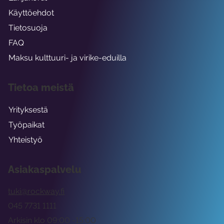
Käyttöehdot
Tietosuoja
FAQ
Maksu kulttuuri- ja virike-eduilla
Tietoa meistä
Yrityksestä
Työpaikat
Yhteistyö
Asiakaspalvelu
tuki@rockway.fi
045 7731 1111
Arkisin klo 09:00 -15:00