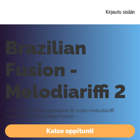
Kirjaudu sisään
Brazilian
Fusion -
Melodiariffi 2
Tällä oppitunnilla opetellaan B-osan melodiariffi
kappaleeseen Brazilian Fusion.
Katso oppitunti