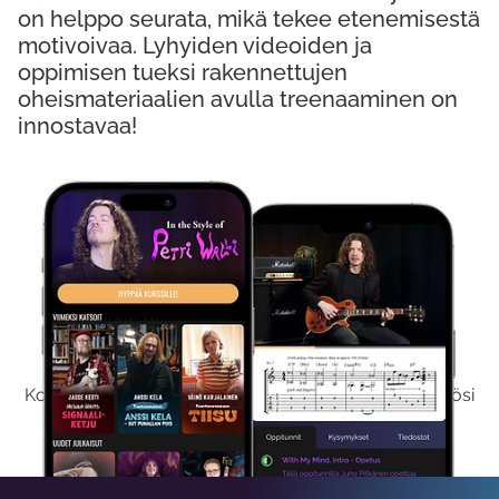
on helppo seurata, mikä tekee etenemisestä
motivoivaa. Lyhyiden videoiden ja
oppimisen tueksi rakennettujen
oheismateriaalien avulla treenaaminen on
innostavaa!
Kokeile Ilmaiseksi
Kokeilemalla ilmaiseksi saat koko sisältömme käyttöösi
viikon ajaksi.