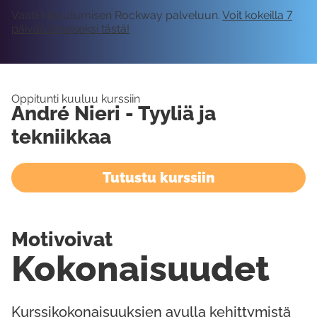
Vaatii kirjautumisen Rockway palveluun.
Voit kokeilla 7
päivää ilmaiseksi tästä!
Oppitunti kuuluu kurssiin
André Nieri - Tyyliä ja
tekniikkaa
Tutustu kurssiin
Motivoivat
Kokonaisuudet
Kurssikokonaisuuksien avulla kehittymistä