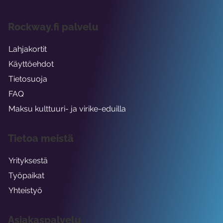
Rockway.fi palvelu
Lahjakortit
Käyttöehdot
Tietosuoja
FAQ
Maksu kulttuuri- ja virike-eduilla
Tietoa meistä
Yrityksestä
Työpaikat
Yhteistyö
Asiakaspalvelu