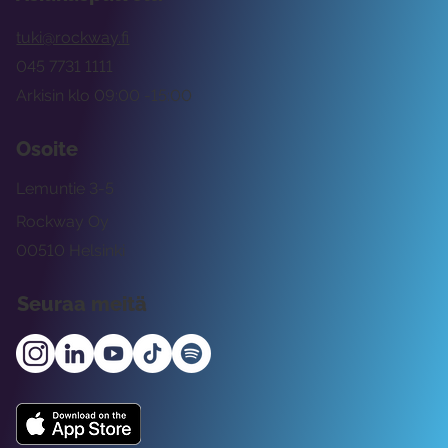
tuki@rockway.fi
045 7731 1111
Arkisin klo 09:00 -15:00
Osoite
Lemuntie 3-5
Rockway Oy
00510 Helsinki
Seuraa meitä