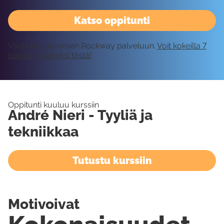
Katso oppitunti
Vaatii kirjautumisen Rockway palveluun.
Voit kokeilla 7
päivää ilmaiseksi tästä!
Oppitunti kuuluu kurssiin
André Nieri - Tyyliä ja
tekniikkaa
Tutustu kurssiin
Motivoivat