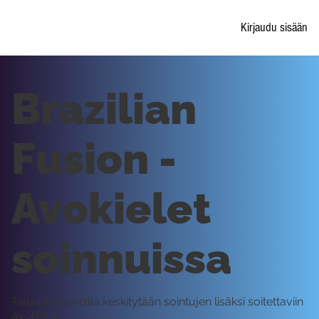
Kirjaudu sisään
Brazilian
Fusion -
Avokielet
soinnuissa
Tällä oppitunnilla keskitytään sointujen lisäksi soitettaviin
avokieliin.