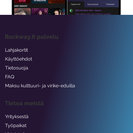
Rockway.fi palvelu
Lahjakortit
Käyttöehdot
Tietosuoja
FAQ
Maksu kulttuuri- ja virike-eduilla
Tietoa meistä
Yrityksestä
Työpaikat