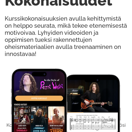
Kokonaisuudet
Kurssikokonaisuuksien avulla kehittymistä
on helppo seurata, mikä tekee etenemisestä
motivoivaa. Lyhyiden videoiden ja
oppimisen tueksi rakennettujen
oheismateriaalien avulla treenaaminen on
innostavaa!
Kokeile Ilmaiseksi
Kokeilemalla ilmaiseksi saat koko sisältömme käyttöösi
viikon ajaksi.