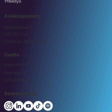
Yhteistyö
Asiakaspalvelu
tuki@rockway.fi
045 7731 1111
Arkisin klo 09:00 -15:00
Osoite
Lemuntie 3-5
Rockway Oy
00510 Helsinki
Seuraa meitä