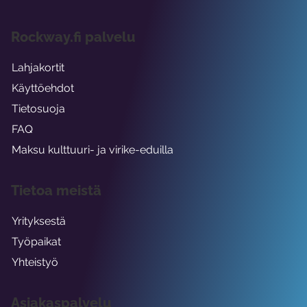
Rockway.fi palvelu
Lahjakortit
Käyttöehdot
Tietosuoja
FAQ
Maksu kulttuuri- ja virike-eduilla
Tietoa meistä
Yrityksestä
Työpaikat
Yhteistyö
Asiakaspalvelu