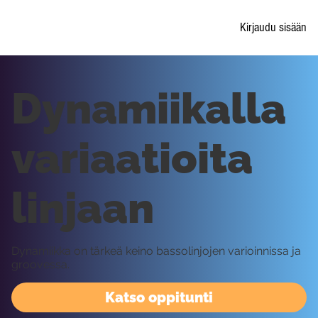
Kirjaudu sisään
Dynamiikalla
variaatioita
linjaan
Dynamiikka on tärkeä keino bassolinjojen varioinnissa ja
groovessa.
Katso oppitunti