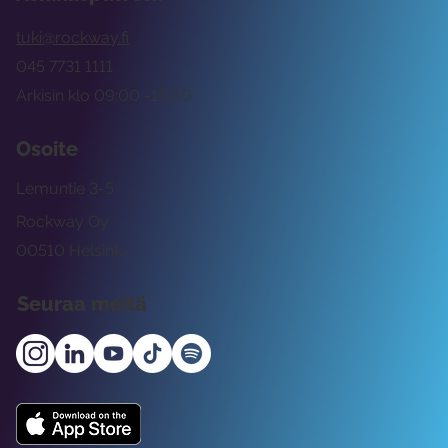
tuki@rockway.fi
045 7731 1111
Arkisin klo 09:00 -15:00
Osoite
Lemuntie 3-5
Rockway Oy
00510 Helsinki
Seuraa meitä