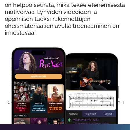
on helppo seurata, mikä tekee etenemisestä
motivoivaa. Lyhyiden videoiden ja
oppimisen tueksi rakennettujen
oheismateriaalien avulla treenaaminen on
innostavaa!
Kokeile Ilmaiseksi
Kokeilemalla ilmaiseksi saat koko sisältömme käyttöösi
viikon ajaksi.