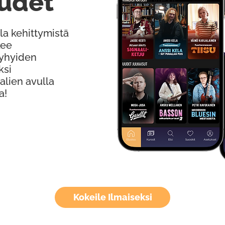
udet
la kehittymistä
kee
Lyhyiden
ksi
alien avulla
a!
Kokeile Ilmaiseksi