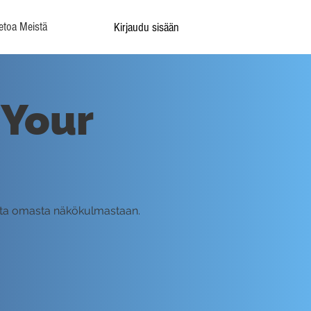
etoa Meistä
Kirjaudu sisään
 Your
sta omasta näkökulmastaan.