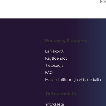
Kok
Rockway.fi palvelu
Lahjakortit
Käyttöehdot
Tietosuoja
FAQ
Maksu kulttuuri- ja virike-eduilla
Tietoa meistä
Yrityksestä