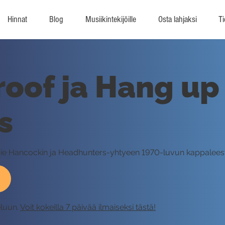
Hinnat
Blog
Musiikintekijöille
Osta lahjaksi
Ti
roof ja Hang up
s
rbie Hancockin ja Headhunters-yhtyeen 1970-luvun kappalee
eluun.
Voit kokeilla 7 päivää ilmaiseksi tästä!