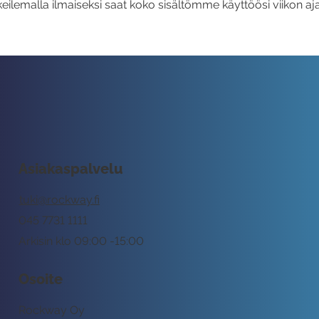
eilemalla ilmaiseksi saat koko sisältömme käyttöösi viikon aja
Asiakaspalvelu
tuki@rockway.fi
045 7731 1111
Arkisin klo 09:00 -15:00
Osoite
Rockway Oy