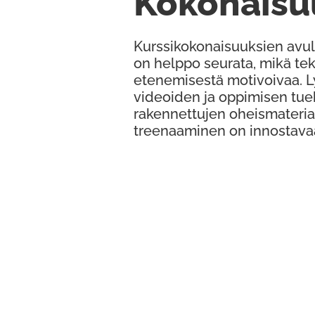
Kokonaisu
Kurssikokonaisuuksien avul
on helppo seurata, mikä te
etenemisestä motivoivaa. 
videoiden ja oppimisen tue
rakennettujen oheismateria
treenaaminen on innostava