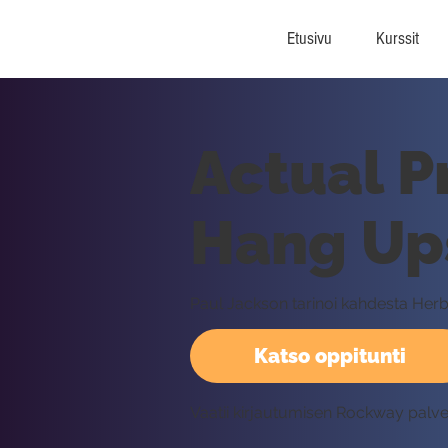
Etusivu
Kurssit
Actual P
Hang Up
Paul Jackson tarinoi kahdesta He
Katso oppitunti
Vaatii kirjautumisen Rockway palv