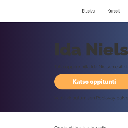
Etusivu
Kurssit
Ida Niel
Tällä oppitunnilla Ida Nielsen esit
Katso oppitunti
Vaatii kirjautumisen Rockway palv
Oppitunti kuuluu kurssiin