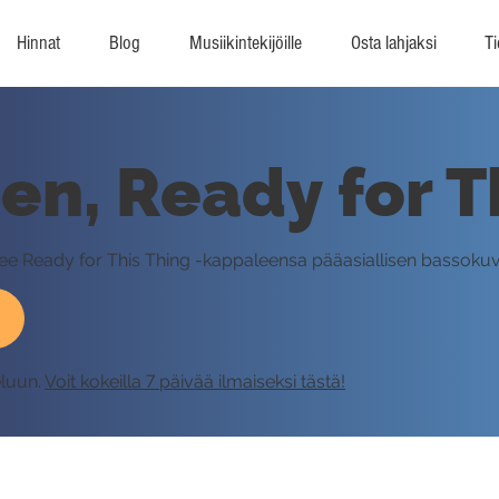
Hinnat
Blog
Musiikintekijöille
Osta lahjaksi
Ti
sen, Ready for T
telee Ready for This Thing -kappaleensa pääasiallisen bassokuv
eluun.
Voit kokeilla 7 päivää ilmaiseksi tästä!