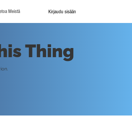
etoa Meistä
Kirjaudu sisään
his Thing
ion.