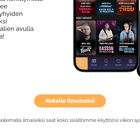
kee
Lyhyiden
ksi
alien avulla
a!
Kokeile Ilmaiseksi
eilemalla ilmaiseksi saat koko sisältömme käyttöösi viikon aja