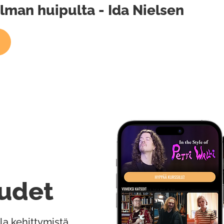
lman huipulta - Ida Nielsen
udet
la kehittymistä