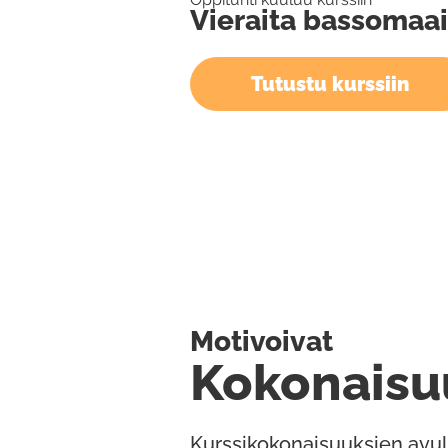
Vieraita bassomaai
Tutustu kurssiin
Motivoivat
Kokonaisu
Kurssikokonaisuuksien avul