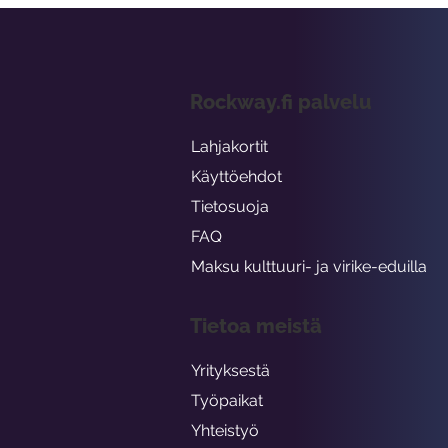
Rockway.fi palvelu
Lahjakortit
Käyttöehdot
Tietosuoja
FAQ
Maksu kulttuuri- ja virike-eduilla
Tietoa meistä
Yrityksestä
Työpaikat
Yhteistyö