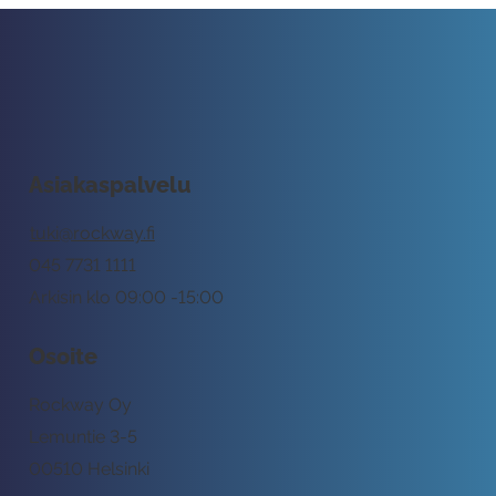
Asiakaspalvelu
tuki@rockway.fi
045 7731 1111
Arkisin klo 09:00 -15:00
Osoite
Rockway Oy
Lemuntie 3-5
00510 Helsinki