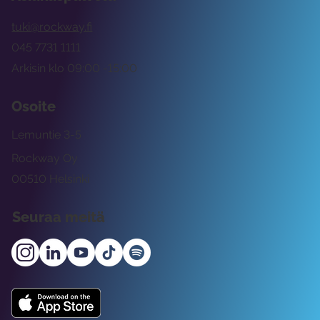
tuki@rockway.fi
045 7731 1111
Arkisin klo 09:00 -15:00
Osoite
Lemuntie 3-5
Rockway Oy
00510 Helsinki
Seuraa meitä