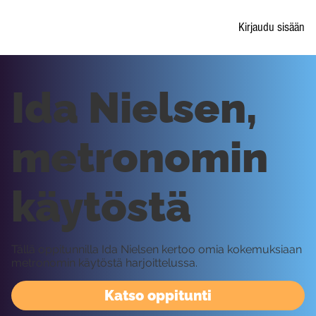
Kirjaudu sisään
Ida Nielsen,
metronomin
käytöstä
Tällä oppitunnilla Ida Nielsen kertoo omia kokemuksiaan
metronomin käytöstä harjoittelussa.
Katso oppitunti