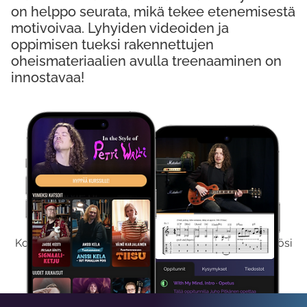
on helppo seurata, mikä tekee etenemisestä
motivoivaa. Lyhyiden videoiden ja
oppimisen tueksi rakennettujen
oheismateriaalien avulla treenaaminen on
innostavaa!
Kokeile Ilmaiseksi
Kokeilemalla ilmaiseksi saat koko sisältömme käyttöösi
viikon ajaksi.