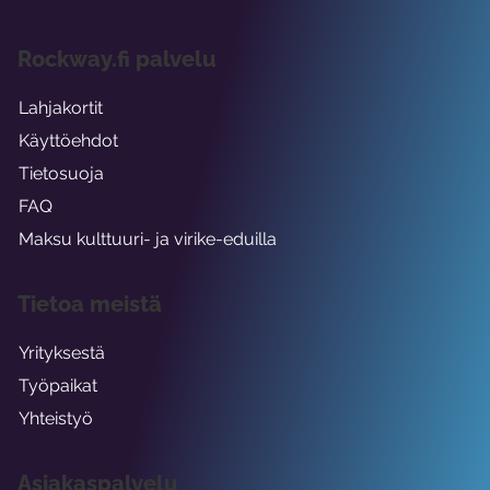
Rockway.fi palvelu
Lahjakortit
Käyttöehdot
Tietosuoja
FAQ
Maksu kulttuuri- ja virike-eduilla
Tietoa meistä
Yrityksestä
Työpaikat
Yhteistyö
Asiakaspalvelu