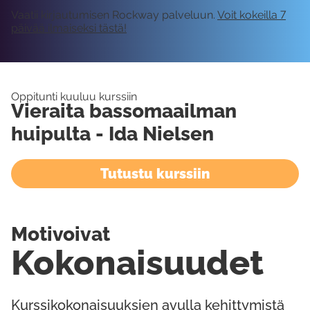
Vaatii kirjautumisen Rockway palveluun.
Voit kokeilla 7
päivää ilmaiseksi tästä!
Oppitunti kuuluu kurssiin
Vieraita bassomaailman
huipulta - Ida Nielsen
Tutustu kurssiin
Motivoivat
Kokonaisuudet
Kurssikokonaisuuksien avulla kehittymistä