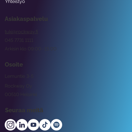
Yhteistyö
Asiakaspalvelu
tuki@rockway.fi
045 7731 1111
Arkisin klo 09:00 -15:00
Osoite
Lemuntie 3-5
Rockway Oy
00510 Helsinki
Seuraa meitä