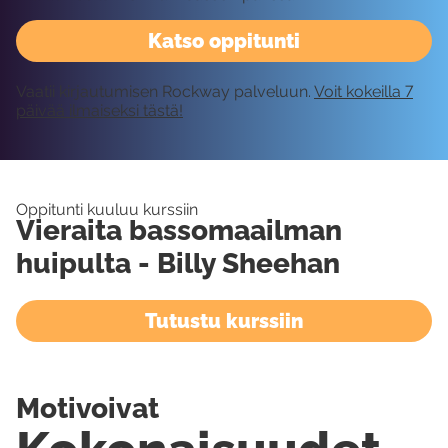
Katso oppitunti
Vaatii kirjautumisen Rockway palveluun.
Voit kokeilla 7
päivää ilmaiseksi tästä!
Oppitunti kuuluu kurssiin
Vieraita bassomaailman
huipulta - Billy Sheehan
Tutustu kurssiin
Motivoivat