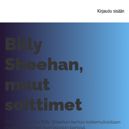
Kirjaudu sisään
Billy
Sheehan,
muut
soittimet
Tällä oppitunnilla Billy Sheehan kertoo kokemuksistaan
muiden soittimien kuin basson parissa.