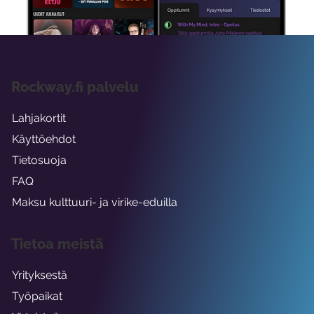
Rockway.fi palvelu
Lahjakortit
Käyttöehdot
Tietosuoja
FAQ
Maksu kulttuuri- ja virike-eduilla
Tietoa meistä
Yrityksestä
Työpaikat