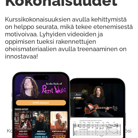
Kokonaisuudet
Kurssikokonaisuuksien avulla kehittymistä
on helppo seurata, mikä tekee etenemisestä
motivoivaa. Lyhyiden videoiden ja
oppimisen tueksi rakennettujen
oheismateriaalien avulla treenaaminen on
innostavaa!
Kokeile Ilmaiseksi
Kokeilemalla ilmaiseksi saat koko sisältömme käyttöösi
viikon ajaksi.