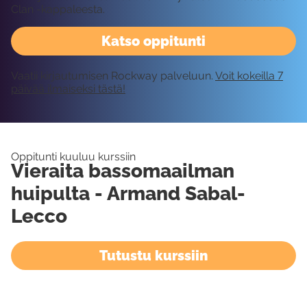
Clan -kappaleesta.
Katso oppitunti
Vaatii kirjautumisen Rockway palveluun.
Voit kokeilla 7
päivää ilmaiseksi tästä!
Oppitunti kuuluu kurssiin
Vieraita bassomaailman
huipulta - Armand Sabal-
Lecco
Tutustu kurssiin