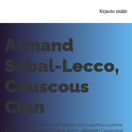
Kirjaudu sisään
Armand
Sabal-Lecco,
Couscous
Clan
Tällä oppitunnilla Armand Sabal-Lecco puhuu vuonna
2012 julkaisemansa Positive Army -albumin Couscous