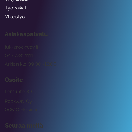
Työpaikat
Yhteistyö
Asiakaspalvelu
tuki@rockway.fi
045 7731 1111
Arkisin klo 09:00 -15:00
Osoite
Lemuntie 3-5
Rockway Oy
00510 Helsinki
Seuraa meitä