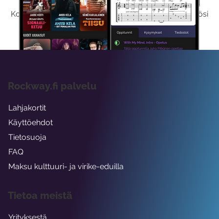
Kokeilemalla ilmaiseksi saat koko sisältömme käyttöösi
viikon ajaksi.
Rockway.fi palvelu
Lahjakortit
Käyttöehdot
Tietosuoja
FAQ
Maksu kulttuuri- ja virike-eduilla
Tietoa meistä
Yrityksestä