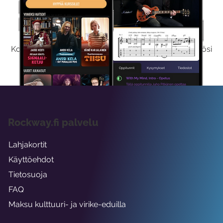
Kokeile Ilmaiseksi
Kokeilemalla ilmaiseksi saat koko sisältömme käyttöösi
viikon ajaksi.
Rockway.fi palvelu
Lahjakortit
Käyttöehdot
Tietosuoja
FAQ
Maksu kulttuuri- ja virike-eduilla