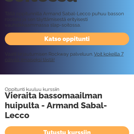
Tällä oppitunnilla Armand Sabal-Lecco puhuu basson
roolista ja sen täyttämisestä erityisesti
vauhdikkaammassa slap-soitossa.
Katso oppitunti
Vaatii kirjautumisen Rockway palveluun.
Voit kokeilla 7
päivää ilmaiseksi tästä!
Oppitunti kuuluu kurssiin
Vieraita bassomaailman
huipulta - Armand Sabal-
Lecco
Tutustu kurssiin