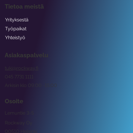
Tietoa meistä
Yrityksestä
Työpaikat
Yhteistyö
Asiakaspalvelu
tuki@rockway.fi
045 7731 1111
Arkisin klo 09:00 -15:00
Osoite
Lemuntie 3-5
Rockway Oy
00510 Helsinki