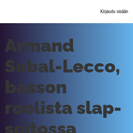
Kirjaudu sisään
Armand
Sabal-Lecco,
basson
roolista slap-
soitossa