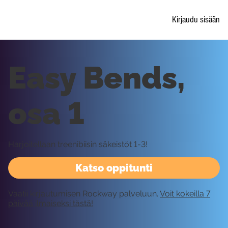
Kirjaudu sisään
Easy Bends,
osa 1
Harjoitellaan treenibiisin säkeistöt 1-3!
Katso oppitunti
Vaatii kirjautumisen Rockway palveluun.
Voit kokeilla 7
päivää ilmaiseksi tästä!