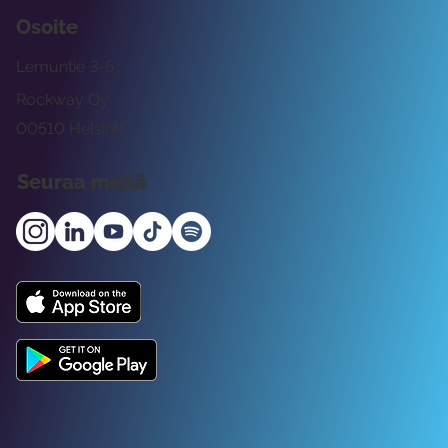
Osoite
Lemuntie 3-5
Rockway Oy
00510 Helsinki
Seuraa meitä