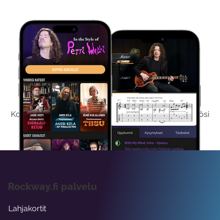
Kokeile Ilmaiseksi
Kokeilemalla ilmaiseksi saat koko sisältömme käyttöösi
viikon ajaksi.
Rockway.fi palvelu
Lahjakortit