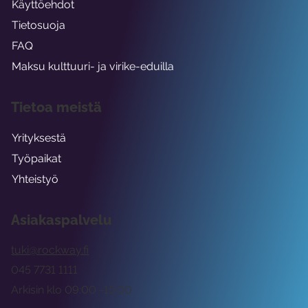
Käyttöehdot
Tietosuoja
FAQ
Maksu kulttuuri- ja virike-eduilla
Tietoa meistä
Yrityksestä
Työpaikat
Yhteistyö
Asiakaspalvelu
tuki@rockway.fi
045 7731 1111
Arkisin klo 09:00 -15:00