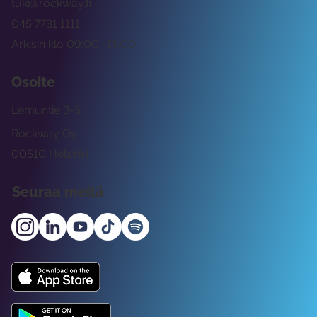
tuki@rockway.fi
045 7731 1111
Arkisin klo 09:00 -15:00
Osoite
Lemuntie 3-5
Rockway Oy
00510 Helsinki
Seuraa meitä