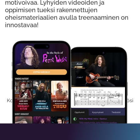
motivoivaa. Lyhyiden videoiden ja
oppimisen tueksi rakennettujen
oheismateriaalien avulla treenaaminen on
innostavaa!
Kokeile Ilmaiseksi
Kokeilemalla ilmaiseksi saat koko sisältömme käyttöösi
viikon ajaksi.