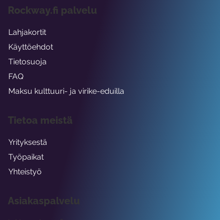
Rockway.fi palvelu
Lahjakortit
Käyttöehdot
Tietosuoja
FAQ
Maksu kulttuuri- ja virike-eduilla
Tietoa meistä
Yrityksestä
Työpaikat
Yhteistyö
Asiakaspalvelu