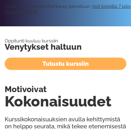
Vaatii kirjautumisen Rockway palveluun.
Voit kokeilla 7 päi
ilmaiseksi tästä!
Oppitunti kuuluu kurssiin
Venytykset haltuun
Tutustu kurssiin
Motivoivat
Kokonaisuudet
Kurssikokonaisuuksien avulla kehittymistä
on helppo seurata, mikä tekee etenemisestä