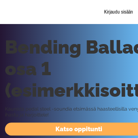
Kirjaudu sisään
Bending Balla
osa 1
(esimerkkisoit
Kaunista pedal steel -soundia etsimässä haasteellisilla veny
ihastu ja harjoittele!
Katso oppitunti