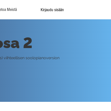
etoa Meistä
Kirjaudu sisään
osa 2
) viihteellisen soolopianoversion