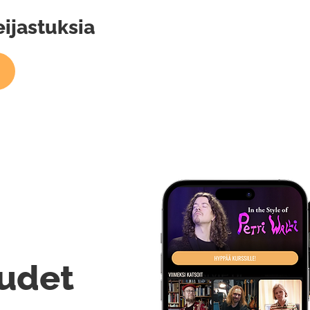
eijastuksia
udet