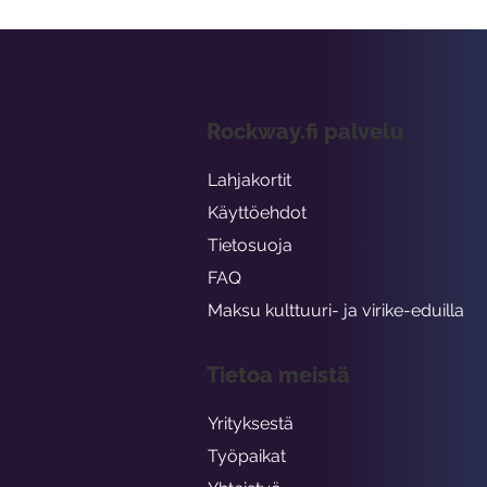
Rockway.fi palvelu
Lahjakortit
Käyttöehdot
Tietosuoja
FAQ
Maksu kulttuuri- ja virike-eduilla
Tietoa meistä
Yrityksestä
Työpaikat