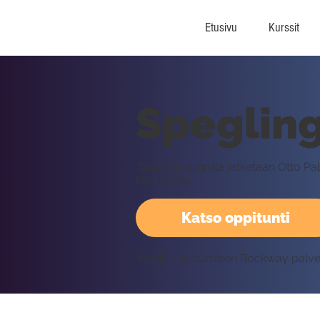
Etusivu
Kurssit
Spegling
Tällä oppitunnilla jatketaan Otto 
läpikäyntiä.
Katso oppitunti
Vaatii kirjautumisen Rockway palv