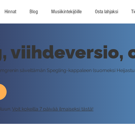
Hinnat
Blog
Musiikintekijöille
Osta lahjaksi
Ti
, viihdeversio, 
Palmgrenin säveltämän Spegling-kappaleen (suomeksi Heijastus
eluun.
Voit kokeilla 7 päivää ilmaiseksi tästä!