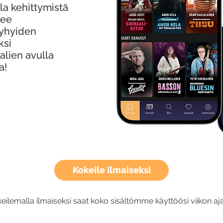
la kehittymistä
kee
Lyhyiden
ksi
alien avulla
a!
Kokeile Ilmaiseksi
eilemalla ilmaiseksi saat koko sisältömme käyttöösi viikon aja