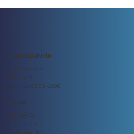
Asiakaspalvelu
tuki@rockway.fi
045 7731 1111
Arkisin klo 09:00 -15:00
Osoite
Rockway Oy
Lemuntie 3-5
00510 Helsinki