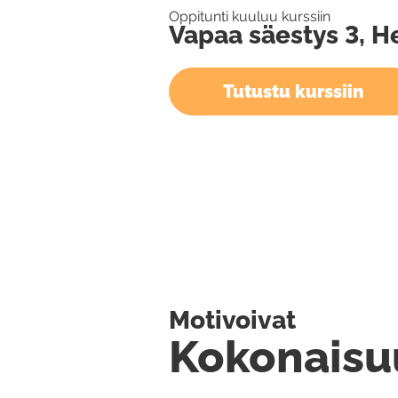
Oppitunti kuuluu kurssiin
Vapaa säestys 3, H
Tutustu kurssiin
Motivoivat
Kokonaisu