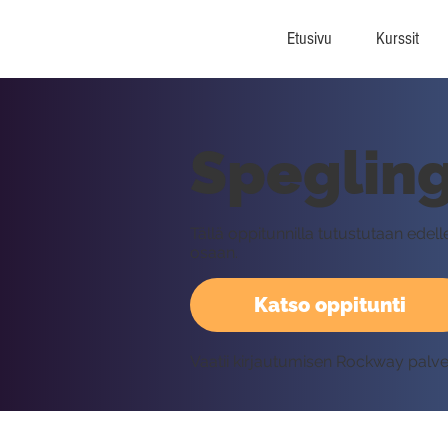
Etusivu
Kurssit
Spegling,
Tällä oppitunnilla tutustutaan ede
osaan.
Katso oppitunti
Vaatii kirjautumisen Rockway palv