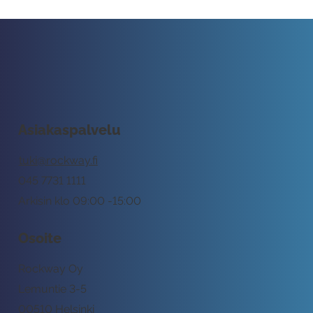
Asiakaspalvelu
tuki@rockway.fi
045 7731 1111
Arkisin klo 09:00 -15:00
Osoite
Rockway Oy
Lemuntie 3-5
00510 Helsinki