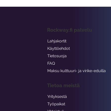
Rockway.fi palvelu
Lahjakortit
Käyttöehdot
Tietosuoja
FAQ
Maksu kulttuuri- ja virike-eduilla
Tietoa meistä
Yrityksestä
Työpaikat