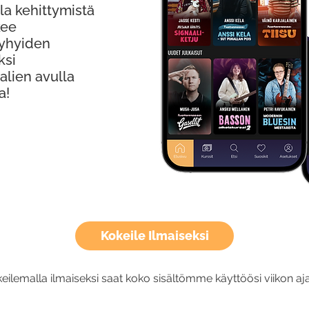
la kehittymistä
kee
Lyhyiden
ksi
alien avulla
a!
Kokeile Ilmaiseksi
eilemalla ilmaiseksi saat koko sisältömme käyttöösi viikon aja