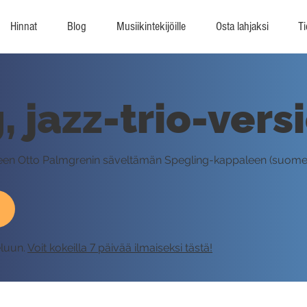
Hinnat
Blog
Musiikintekijöille
Osta lahjaksi
Ti
 jazz-trio-versi
lleen Otto Palmgrenin säveltämän Spegling-kappaleen (suomeks
eluun.
Voit kokeilla 7 päivää ilmaiseksi tästä!