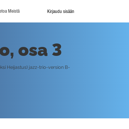
etoa Meistä
Kirjaudu sisään
o, osa 3
i Heijastus) jazz-trio-version B-