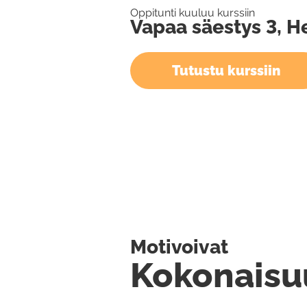
Oppitunti kuuluu kurssiin
Vapaa säestys 3, H
Tutustu kurssiin
Motivoivat
Kokonaisu