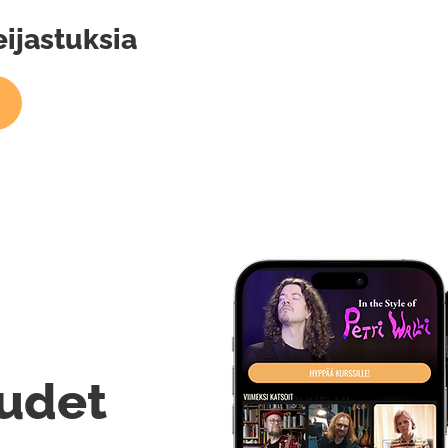
eijastuksia
udet