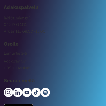
Asiakaspalvelu
tuki@rockway.fi
045 7731 1111
Arkisin klo 09:00 -15:00
Osoite
Lemuntie 3-5
Rockway Oy
00510 Helsinki
Seuraa meitä