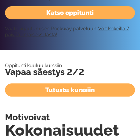
Katso oppitunti
Vaatii kirjautumisen Rockway palveluun.
Voit kokeilla 7
päivää ilmaiseksi tästä!
Oppitunti kuuluu kurssiin
Vapaa säestys 2/2
Tutustu kurssiin
Motivoivat
Kokonaisuudet