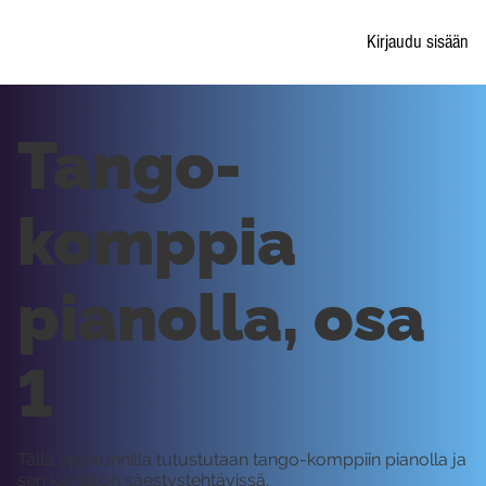
Kirjaudu sisään
Tango-
komppia
pianolla, osa
1
Tällä oppitunnilla tutustutaan tango-komppiin pianolla ja
sen käyttöön säestystehtävissä.