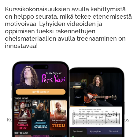
Kurssikokonaisuuksien avulla kehittymistä
on helppo seurata, mikä tekee etenemisestä
motivoivaa. Lyhyiden videoiden ja
oppimisen tueksi rakennettujen
oheismateriaalien avulla treenaaminen on
innostavaa!
Kokeile Ilmaiseksi
Kokeilemalla ilmaiseksi saat koko sisältömme käyttöösi
viikon ajaksi.