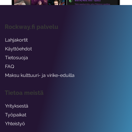
Rockway.fi palvelu
Lahjakortit
Käyttöehdot
Tietosuoja
FAQ
Maksu kulttuuri- ja virike-eduilla
Tietoa meistä
Yrityksestä
Työpaikat
Yhteistyö