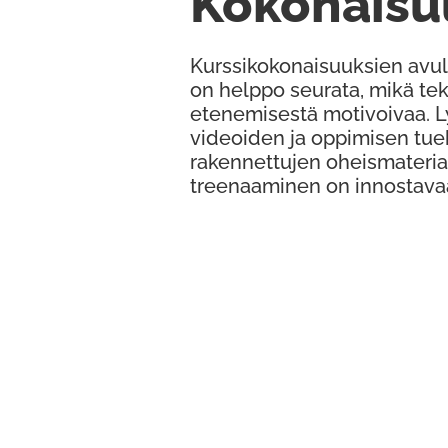
Kokonaisu
Kurssikokonaisuuksien avul
on helppo seurata, mikä te
etenemisestä motivoivaa. 
videoiden ja oppimisen tue
rakennettujen oheismateria
treenaaminen on innostava