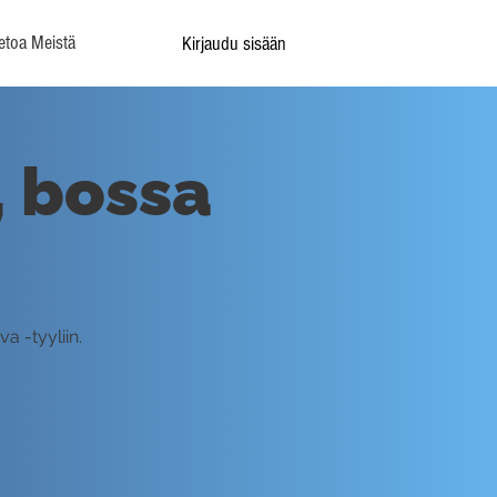
etoa Meistä
Kirjaudu sisään
 bossa
a -tyyliin.