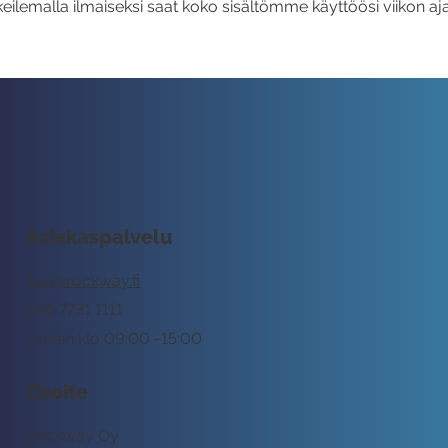
eilemalla ilmaiseksi saat koko sisältömme käyttöösi viikon aja
Asiakaspalvelu
tuki@rockway.fi
045 7731 1111
Arkisin klo 09:00 -15:00
Osoite
Rockway Oy