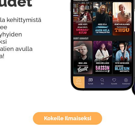
udet
la kehittymistä
kee
Lyhyiden
ksi
alien avulla
a!
Kokeile Ilmaiseksi