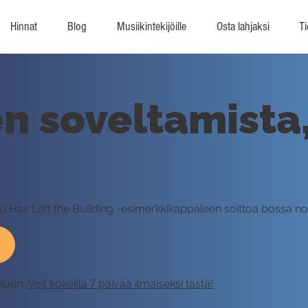
Hinnat
Blog
Musiikintekijöille
Osta lahjaksi
Ti
 soveltamista,
ttu Has Left the Building -esimerkkikappaleen soittoa bossa nov
eluun.
Voit kokeilla 7 päivää ilmaiseksi tästä!