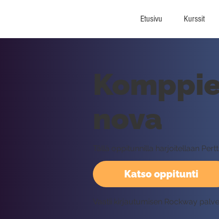
Etusivu
Kurssit
Komppien
nova
Tällä oppitunnilla harjoitellaan Per
Katso oppitunti
Vaatii kirjautumisen Rockway palv