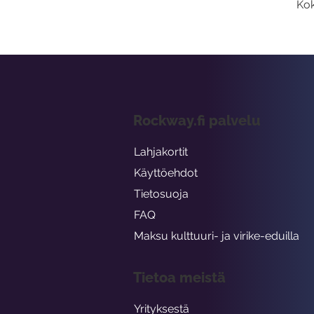
Kok
Rockway.fi palvelu
Lahjakortit
Käyttöehdot
Tietosuoja
FAQ
Maksu kulttuuri- ja virike-eduilla
Tietoa meistä
Yrityksestä