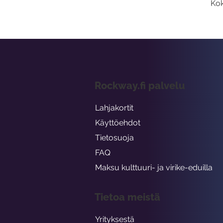
Kok
Rockway.fi palvelu
Lahjakortit
Käyttöehdot
Tietosuoja
FAQ
Maksu kulttuuri- ja virike-eduilla
Tietoa meistä
Yrityksestä