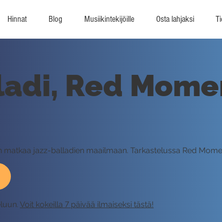
Hinnat
Blog
Musiikintekijöille
Osta lahjaksi
Ti
ladi, Red Mome
een matkaa jazz-balladien maailmaan. Tarkastelussa Red Mome
eluun.
Voit kokeilla 7 päivää ilmaiseksi tästä!