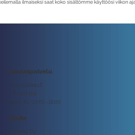
eilemalla ilmaiseksi saat koko sisältömme käyttöösi viikon aja
Asiakaspalvelu
tuki@rockway.fi
045 7731 1111
Arkisin klo 09:00 -15:00
Osoite
Rockway Oy