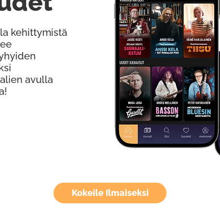
udet
la kehittymistä
kee
Lyhyiden
ksi
alien avulla
a!
Kokeile Ilmaiseksi