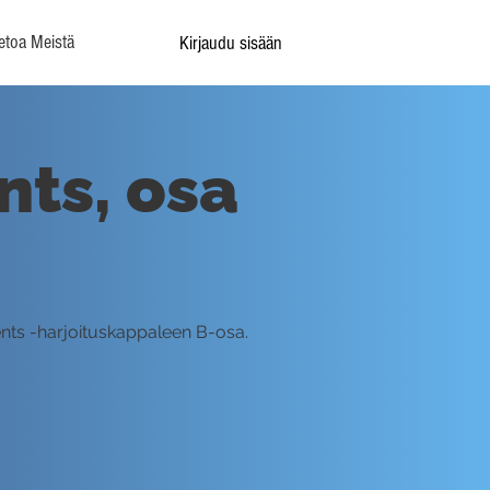
etoa Meistä
Kirjaudu sisään
nts, osa
nts -harjoituskappaleen B-osa.