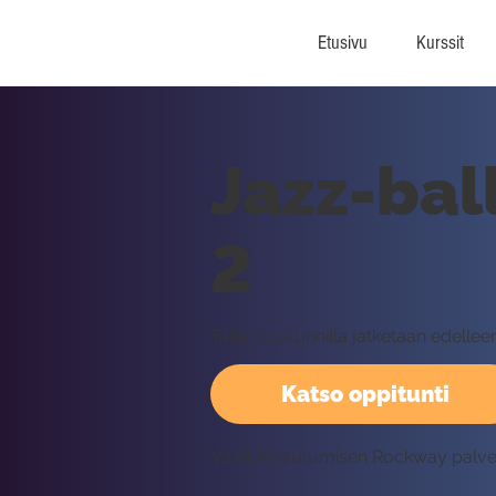
Etusivu
Kurssit
Jazz-bal
2
Tällä oppitunnilla jatketaan edell
Katso oppitunti
Vaatii kirjautumisen Rockway palv