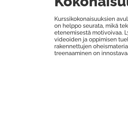
Kokonaisu
Kurssikokonaisuuksien avul
on helppo seurata, mikä te
etenemisestä motivoivaa. 
videoiden ja oppimisen tue
rakennettujen oheismateria
treenaaminen on innostava