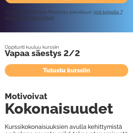
Vaatii kirjautumisen Rockway palveluun.
Voit kokeilla 7
päivää ilmaiseksi tästä!
Oppitunti kuuluu kurssiin
Vapaa säestys 2/2
Tutustu kurssiin
Motivoivat
Kokonaisuudet
Kurssikokonaisuuksien avulla kehittymistä