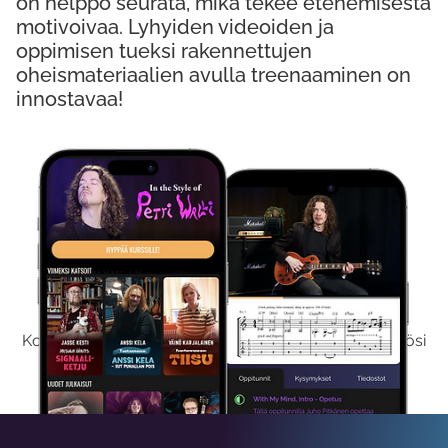
on helppo seurata, mikä tekee etenemisestä
motivoivaa. Lyhyiden videoiden ja
oppimisen tueksi rakennettujen
oheismateriaalien avulla treenaaminen on
innostavaa!
Kokeile Ilmaiseksi
Kokeilemalla ilmaiseksi saat koko sisältömme käyttöösi
viikon ajaksi.