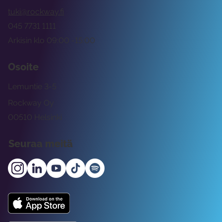
tuki@rockway.fi
045 7731 1111
Arkisin klo 09:00 -15:00
Osoite
Lemuntie 3-5
Rockway Oy
00510 Helsinki
Seuraa meitä