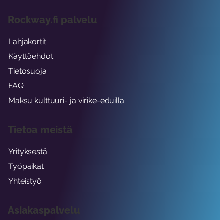
Rockway.fi palvelu
Lahjakortit
Käyttöehdot
Tietosuoja
FAQ
Maksu kulttuuri- ja virike-eduilla
Tietoa meistä
Yrityksestä
Työpaikat
Yhteistyö
Asiakaspalvelu