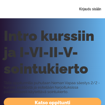
Kirjaudu sisään
Intro kurssiin
ja I-VI-II-V-
sointukierto
Tällä oppitunnilla puhutaan hieman Vapaa säestys 2/2 -
kurssin sisällöstä ja esitellään harjoituksissa
pääasiallisesti käytettävä sointukierto.
Katso oppitunti