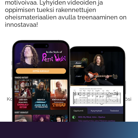
motivoivaa. Lyhyiden videoiden ja
oppimisen tueksi rakennettujen
oheismateriaalien avulla treenaaminen on
innostavaa!
Kokeile Ilmaiseksi
Kokeilemalla ilmaiseksi saat koko sisältömme käyttöösi
viikon ajaksi.