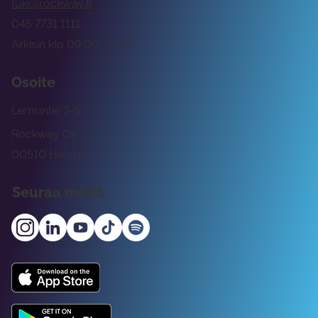
tuki@rockway.fi
045 7731 1111
Arkisin klo 09:00 -15:00
Osoite
Lemuntie 3-5
Rockway Oy
00510 Helsinki
Seuraa meitä