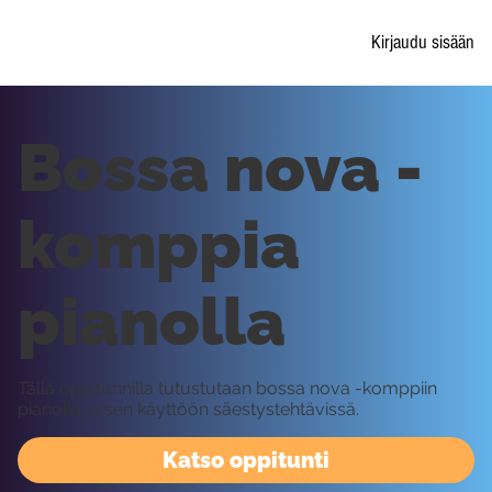
Kirjaudu sisään
Bossa nova -
komppia
pianolla
Tällä oppitunnilla tutustutaan bossa nova -komppiin
pianolla ja sen käyttöön säestystehtävissä.
Katso oppitunti