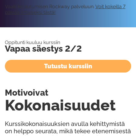
Vaatii kirjautumisen Rockway palveluun.
Voit kokeilla 7
päivää ilmaiseksi tästä!
Oppitunti kuuluu kurssiin
Vapaa säestys 2/2
Tutustu kurssiin
Motivoivat
Kokonaisuudet
Kurssikokonaisuuksien avulla kehittymistä
on helppo seurata, mikä tekee etenemisestä