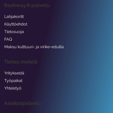
Rockway.fi palvelu
Lahjakortit
Käyttöehdot
Tietosuoja
FAQ
Maksu kulttuuri- ja virike-eduilla
Tietoa meistä
Yrityksestä
Työpaikat
Yhteistyö
Asiakaspalvelu