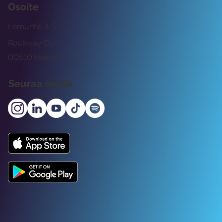
Osoite
Lemuntie 3-5
Rockway Oy
00510 Helsinki
Seuraa meitä