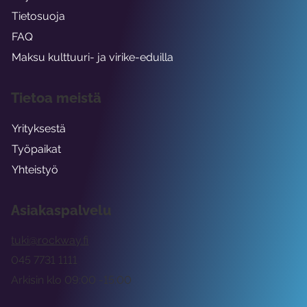
Tietosuoja
FAQ
Maksu kulttuuri- ja virike-eduilla
Tietoa meistä
Yrityksestä
Työpaikat
Yhteistyö
Asiakaspalvelu
tuki@rockway.fi
045 7731 1111
Arkisin klo 09:00 -15:00