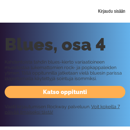
Kirjaudu sisään
Blues, osa 4
Kahdentoista tahdin blues-kierto variaatioineen
muodostaa lukemattomien rock- ja popkappaleiden
ytimen. Tällä oppitunnilla jatketaan vielä bluesin parissa
laajentamalla käytettyjä sointuja isommiksi.
Katso oppitunti
Vaatii kirjautumisen Rockway palveluun.
Voit kokeilla 7
päivää ilmaiseksi tästä!