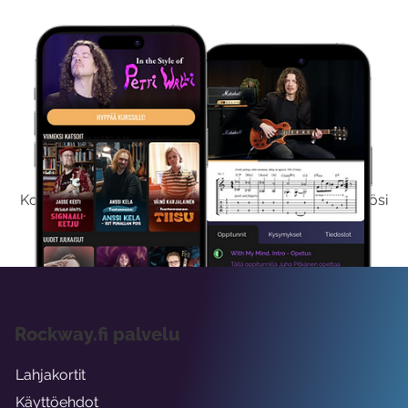
Kokeile Ilmaiseksi
Kokeilemalla ilmaiseksi saat koko sisältömme käyttöösi
viikon ajaksi.
Rockway.fi palvelu
Lahjakortit
Käyttöehdot