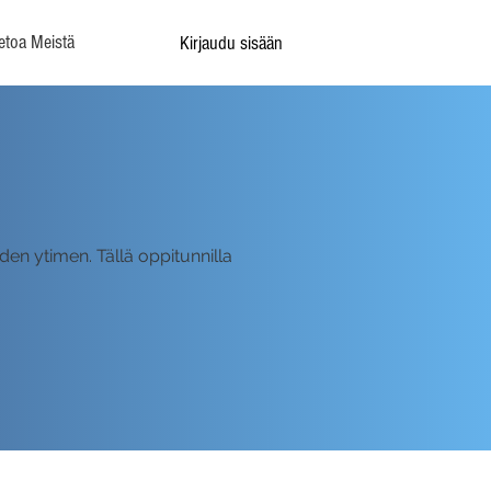
etoa Meistä
Kirjaudu sisään
en ytimen. Tällä oppitunnilla