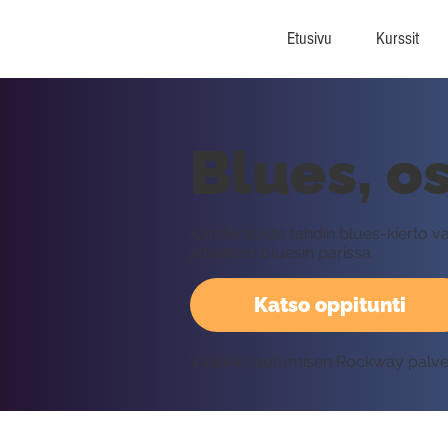
Etusivu
Kurssit
Blues, o
Kahdentoista tahdin blues-kierto v
jatketaan bluesin parissa.
Katso oppitunti
Vaatii kirjautumisen Rockway palv