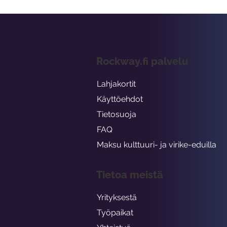
Rockway.fi palvelu
Lahjakortit
Käyttöehdot
Tietosuoja
FAQ
Maksu kulttuuri- ja virike-eduilla
Tietoa meistä
Yrityksestä
Työpaikat