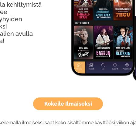
la kehittymistä
kee
Lyhyiden
ksi
alien avulla
a!
Kokeile Ilmaiseksi
eilemalla ilmaiseksi saat koko sisältömme käyttöösi viikon aja