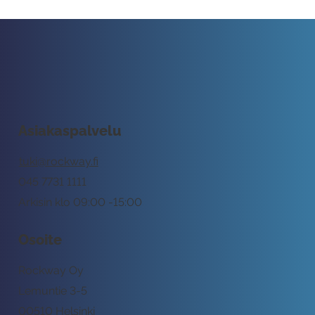
Asiakaspalvelu
tuki@rockway.fi
045 7731 1111
Arkisin klo 09:00 -15:00
Osoite
Rockway Oy
Lemuntie 3-5
00510 Helsinki