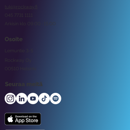
tuki@rockway.fi
045 7731 1111
Arkisin klo 09:00 -15:00
Osoite
Lemuntie 3-5
Rockway Oy
00510 Helsinki
Seuraa meitä