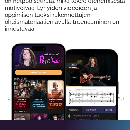
on helppo seurata, mikä tekee etenemisestä
motivoivaa. Lyhyiden videoiden ja
oppimisen tueksi rakennettujen
oheismateriaalien avulla treenaaminen on
innostavaa!
Kokeile Ilmaiseksi
Kokeilemalla ilmaiseksi saat koko sisältömme käyttöösi
viikon ajaksi.