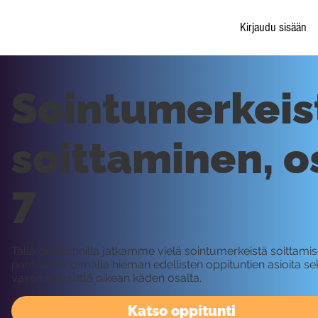
Kirjaudu sisään
Sointumerkeis
soittaminen, o
7
Tällä oppitunnilla jatkamme vielä sointumerkeistä soittami
parissa varioimalla hieman edellisten oppituntien asioita se
vasemman että oikean käden osalta.
Katso oppitunti