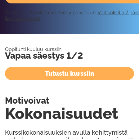
Vaatii kirjautumisen Rockway palveluun.
Voit kokeilla 7 päi
ilmaiseksi tästä!
Oppitunti kuuluu kurssiin
Vapaa säestys 1/2
Tutustu kurssiin
Motivoivat
Kokonaisuudet
Kurssikokonaisuuksien avulla kehittymistä