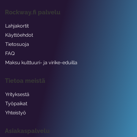
Rockway.fi palvelu
Lahjakortit
Käyttöehdot
Tietosuoja
FAQ
Maksu kulttuuri- ja virike-eduilla
Tietoa meistä
Yrityksestä
Työpaikat
Yhteistyö
Asiakaspalvelu