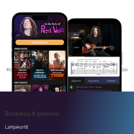
Kokeile Ilmaiseksi
Kokeilemalla ilmaiseksi saat koko sisältömme käyttöösi
viikon ajaksi.
Rockway.fi palvelu
Lahjakortit