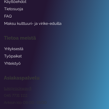
Käyttöehdot
Tietosuoja
FAQ
Maksu kulttuuri- ja virike-eduilla
Tietoa meistä
Yrityksestä
Työpaikat
Yhteistyö
Asiakaspalvelu
tuki@rockway.fi
045 7731 1111
Arkisin klo 09:00 -15:00