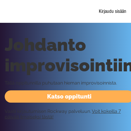
Kirjaudu sisään
Johdanto
improvisointii
Tällä oppitunnilla puhutaan hieman improvisoinnista.
Katso oppitunti
Vaatii kirjautumisen Rockway palveluun.
Voit kokeilla 7
päivää ilmaiseksi tästä!