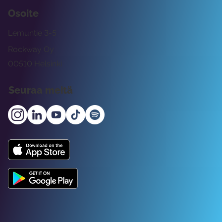
Osoite
Lemuntie 3-5
Rockway Oy
00510 Helsinki
Seuraa meitä