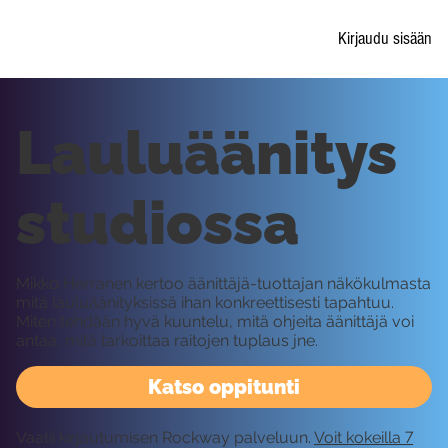
Kirjaudu sisään
Lauluäänitys
studiossa
Mikko Herranen kertoo äänittäjä-tuottajan näkökulmasta
mitä lauluäänityksissä ihan konkreettisesti tapahtuu.
Miten tehdään hyvä kuuntelu, mitä ohjeita äänittäjä voi
antaa, mitä tarkoittaa raitojen tuplaus jne.
Katso oppitunti
Vaatii kirjautumisen Rockway palveluun.
Voit kokeilla 7