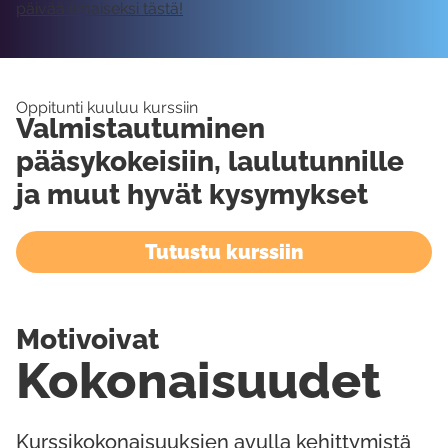
päivää ilmaiseksi tästä!
Oppitunti kuuluu kurssiin
Valmistautuminen
pääsykokeisiin, laulutunnille
ja muut hyvät kysymykset
Tutustu kurssiin
Motivoivat
Kokonaisuudet
Kurssikokonaisuuksien avulla kehittymistä