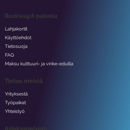
Rockway.fi palvelu
Lahjakortit
Käyttöehdot
Tietosuoja
FAQ
Maksu kulttuuri- ja virike-eduilla
Tietoa meistä
Yrityksestä
Työpaikat
Yhteistyö
Asiakaspalvelu