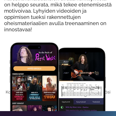
on helppo seurata, mikä tekee etenemisestä
motivoivaa. Lyhyiden videoiden ja
oppimisen tueksi rakennettujen
oheismateriaalien avulla treenaaminen on
innostavaa!
Kokeile Ilmaiseksi
Kokeilemalla ilmaiseksi saat koko sisältömme käyttöösi
viikon ajaksi.