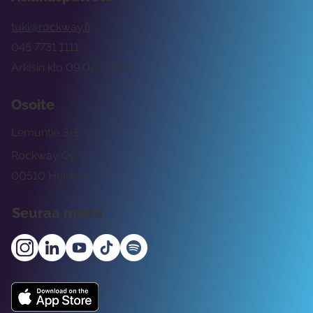
tuki@rockway.fi
045 7731 1111
Arkisin klo 09:00 -15:00
Osoite
Lemuntie 3-5
Rockway Oy
00510 Helsinki
Seuraa meitä