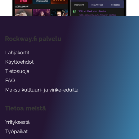
Rockway.fi palvelu
Lahjakortit
Käyttöehdot
Tietosuoja
FAQ
Maksu kulttuuri- ja virike-eduilla
Tietoa meistä
Yrityksestä
Työpaikat