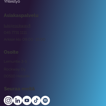
Yhteistyö
Asiakaspalvelu
tuki@rockway.fi
045 7731 1111
Arkisin klo 09:00 -15:00
Osoite
Lemuntie 3-5
Rockway Oy
00510 Helsinki
Seuraa meitä