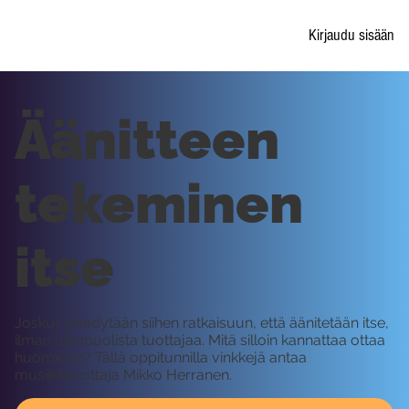
Kirjaudu sisään
Äänitteen
tekeminen
itse
Joskus päädytään siihen ratkaisuun, että äänitetään itse,
ilman ulkopuolista tuottajaa. Mitä silloin kannattaa ottaa
huomioon? Tällä oppitunnilla vinkkejä antaa
musiikkituottaja Mikko Herranen.