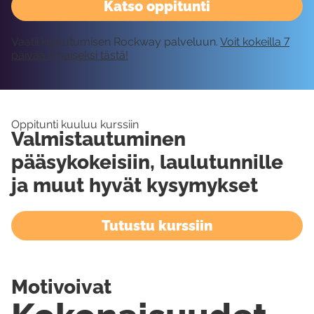
Katso oppitunti
Vaatii kirjautumisen Rockway palveluun.
Voit kokeilla 7
päivää ilmaiseksi tästä!
Oppitunti kuuluu kurssiin
Valmistautuminen
pääsykokeisiin, laulutunnille
ja muut hyvät kysymykset
Tutustu kurssiin
Motivoivat