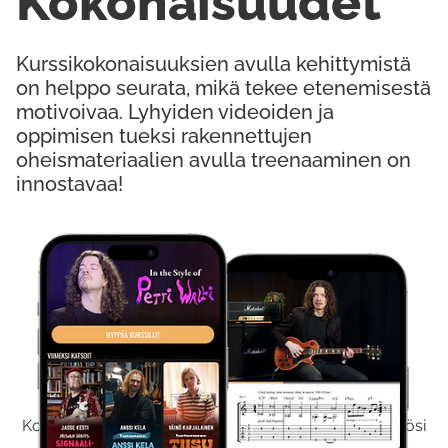
Kokonaisuudet
Kurssikokonaisuuksien avulla kehittymistä
on helppo seurata, mikä tekee etenemisestä
motivoivaa. Lyhyiden videoiden ja
oppimisen tueksi rakennettujen
oheismateriaalien avulla treenaaminen on
innostavaa!
Kokeile Ilmaiseksi
Kokeilemalla ilmaiseksi saat koko sisältömme käyttöösi
viikon ajaksi.