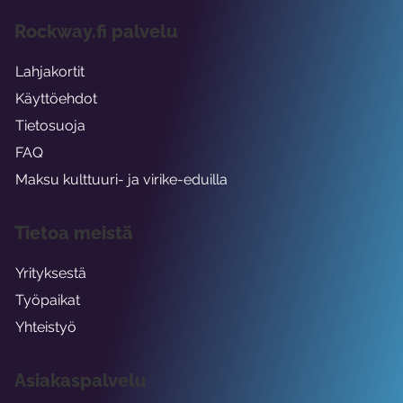
Rockway.fi palvelu
Lahjakortit
Käyttöehdot
Tietosuoja
FAQ
Maksu kulttuuri- ja virike-eduilla
Tietoa meistä
Yrityksestä
Työpaikat
Yhteistyö
Asiakaspalvelu