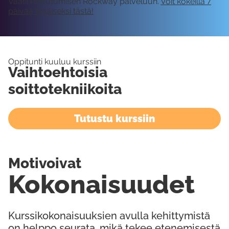
Vaatii kirjautumisen Rockway palveluun.
Voit kokeilla 7
päivää ilmaiseksi tästä!
Oppitunti kuuluu kurssiin
Vaihtoehtoisia
soittotekniikoita
Tutustu kurssiin
Motivoivat
Kokonaisuudet
Kurssikokonaisuuksien avulla kehittymistä
on helppo seurata, mikä tekee etenemisestä