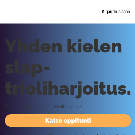
Kirjaudu sisään
Yhden kielen
slap-
trioliharjoitus.
Pick-demppaus-slap-trioliharjoitus.
Katso oppitunti