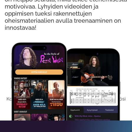
motivoivaa. Lyhyiden videoiden ja
oppimisen tueksi rakennettujen
oheismateriaalien avulla treenaaminen on
innostavaa!
Kokeile Ilmaiseksi
Kokeilemalla ilmaiseksi saat koko sisältömme käyttöösi
viikon ajaksi.