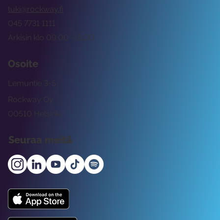
tuki@rockway.fi
045 7731 1111
Arkisin klo 09:00 -15:00
Osoite
Lemuntie 3-5
Rockway Oy
00510 Helsinki
Seuraa meitä