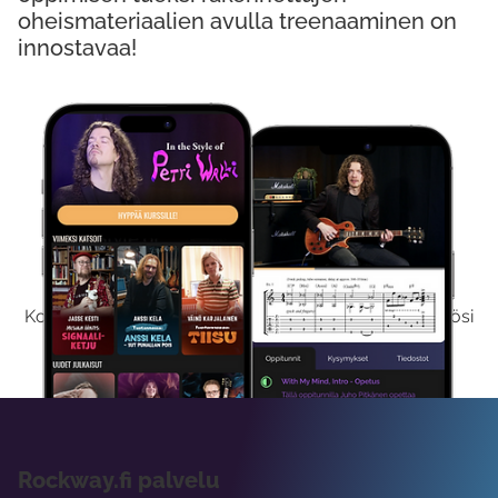
oheismateriaalien avulla treenaaminen on
innostavaa!
Kokeile Ilmaiseksi
Kokeilemalla ilmaiseksi saat koko sisältömme käyttöösi
viikon ajaksi.
Rockway.fi palvelu