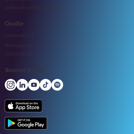
Arkisin klo 09:00 -15:00
Osoite
Lemuntie 3-5
Rockway Oy
00510 Helsinki
Seuraa meitä