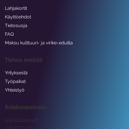
Lahjakortit
Käyttöehdot
Tietosuoja
FAQ
Maksu kulttuuri- ja virike-eduilla
Tietoa meistä
Yrityksestä
Työpaikat
Yhteistyö
Asiakaspalvelu
tuki@rockway.fi
045 7731 1111