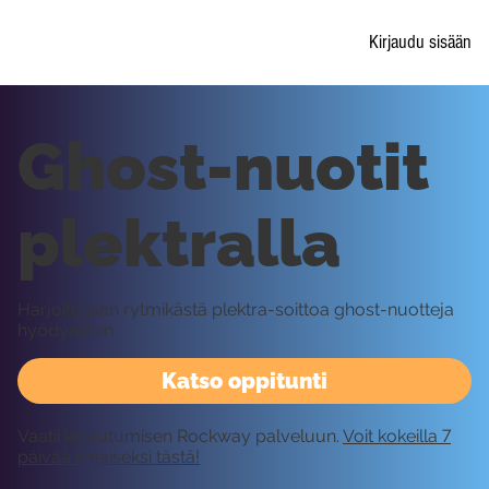
Kirjaudu sisään
Ghost-nuotit
plektralla
Harjoitellaan rytmikästä plektra-soittoa ghost-nuotteja
hyödyntäen
Katso oppitunti
Vaatii kirjautumisen Rockway palveluun.
Voit kokeilla 7
päivää ilmaiseksi tästä!